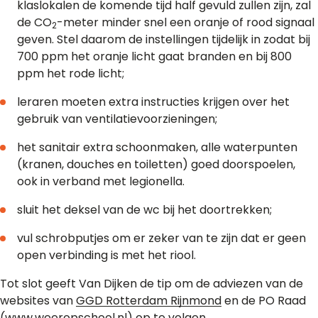
klaslokalen de komende tijd half gevuld zullen zijn, zal
de CO
-meter minder snel een oranje of rood signaal
2
geven. Stel daarom de instellingen tijdelijk in zodat bij
700 ppm het oranje licht gaat branden en bij 800
ppm het rode licht;
leraren moeten extra instructies krijgen over het
gebruik van ventilatievoorzieningen;
het sanitair extra schoonmaken, alle waterpunten
(kranen, douches en toiletten) goed doorspoelen,
ook in verband met legionella.
sluit het deksel van de wc bij het doortrekken;
vul schrobputjes om er zeker van te zijn dat er geen
open verbinding is met het riool.
Tot slot geeft Van Dijken de tip om de adviezen van de
websites van
GGD Rotterdam Rijnmond
en de PO Raad
(
www.weeropschool.nl
) op te volgen.