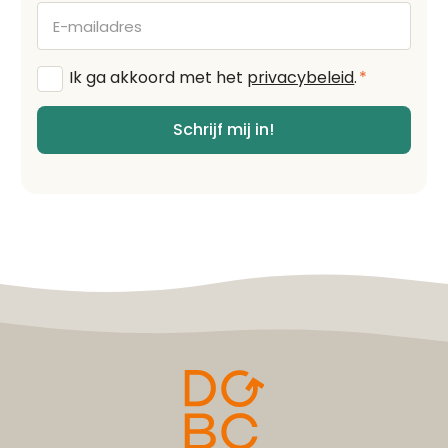
E-
mailadres
Algemene
Ik ga akkoord met het
privacybeleid
.
*
voorwaarden
*
Schrijf mij in!