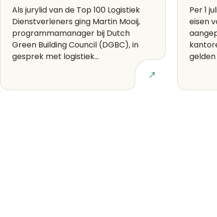
Als jurylid van de Top 100 Logistiek
Per 1 ju
Dienstverleners ging Martin Mooij,
eisen 
programmamanager bij Dutch
aangep
Green Building Council (DGBC), in
kantor
gesprek met logistiek...
gelden 
Lees artikel