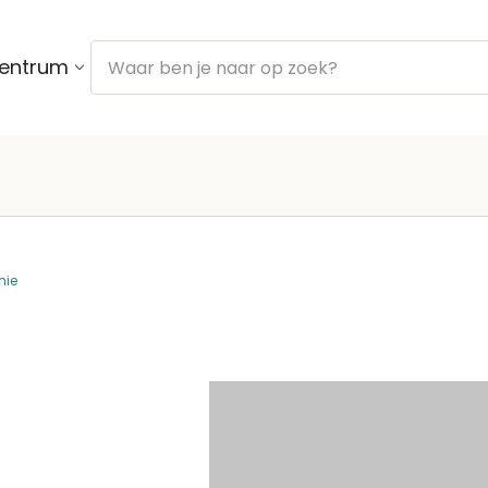
centrum
mie