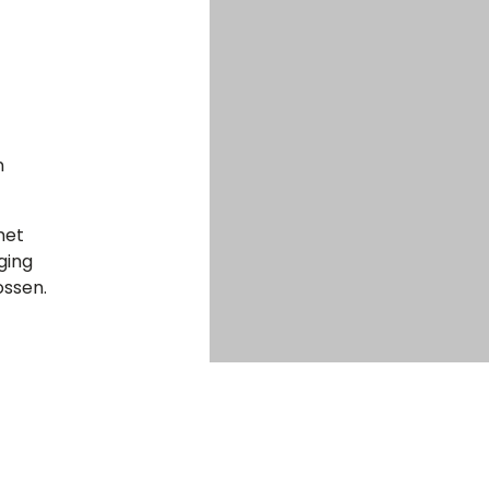
n
met
ging
ossen.