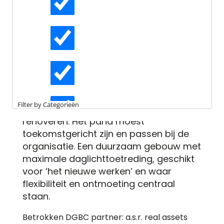
Het hoofdkantoor van a.s.r. is een
Actueel
voorbeeld van een jaren 70
kantoorpand dat na een uitgebreide
renovatie toch voldoet aan de nieuwste
Interviews
duurzaamheidseisen. a.s.r. wilde haar
hoofdkantoor – dat tot een van de
Kennisartikelen
grootste kantoorgebouwen in
Filter by Categorieën
Nederland behoort – duurzaam
renoveren. Het pand moest
Longreads
toekomstgericht zijn en passen bij de
organisatie. Een duurzaam gebouw met
maximale daglichttoetreding, geschikt
Partnernieuws
voor ‘het nieuwe werken’ en waar
flexibiliteit en ontmoeting centraal
staan.
Betrokken DGBC partner:
a.s.r. real assets