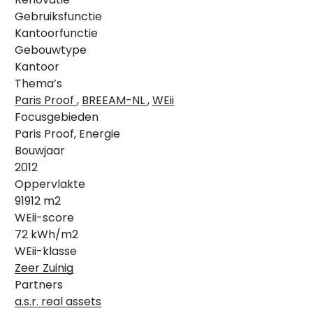
Gebruiksfunctie
Kantoorfunctie
Gebouwtype
Kantoor
Thema’s
Paris Proof
,
BREEAM-NL
,
WEii
Focusgebieden
Paris Proof, Energie
Bouwjaar
2012
Oppervlakte
91912 m2
WEii-score
72 kWh/m2
WEii-klasse
Zeer Zuinig
Partners
a.s.r. real assets