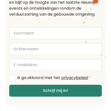
en blijf op de hoogte van het laatste nieuws,
events en ontwikkelingen rondom de
verduurzaming van de gebouwde omgeving.
Voornaam
Achternaam
E-
mailadres
Algemene
Ik ga akkoord met het
privacybeleid
.
*
voorwaarden
*
Schrijf mij in!