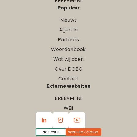
BREEAM-NL
Populair
Nieuws
Agenda
Partners
Woordenboek
Wat wij doen
Over DGBC
Contact
Externe websites
BREEAM-NL
WEii
No Result
Website Carbon