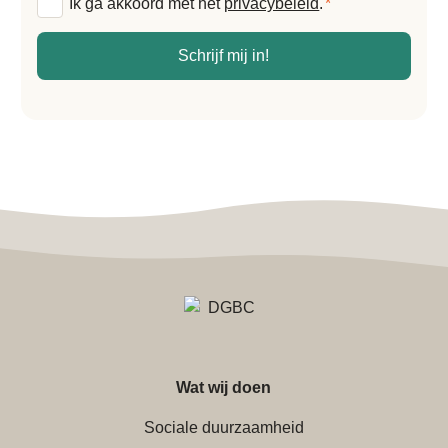
Algemene
Ik ga akkoord met het
privacybeleid
.
*
voorwaarden
*
Schrijf mij in!
Wat wij doen
Sociale duurzaamheid