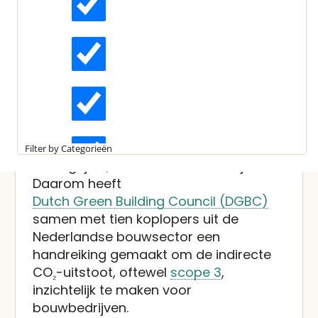
Laatst bewerkt:
25 september 2025
Gepubliceerd:
29 mei 2024
Actueel
Leestijd:
3 minuten
DGBC lanceert handreiking
over scope 3-emissies voor
Interviews
bouwsector
Kennisartikelen
Sturen op CO
wordt steeds
Filter by Categorieën
₂
belangrijker, ook voor bouwbedrijven.
Longreads
Daarom heeft
Dutch Green Building Council (DGBC)
samen met tien koplopers uit de
Partnernieuws
Nederlandse bouwsector een
handreiking gemaakt om de indirecte
CO
-uitstoot, oftewel
scope 3
,
₂
inzichtelijk te maken voor
bouwbedrijven.