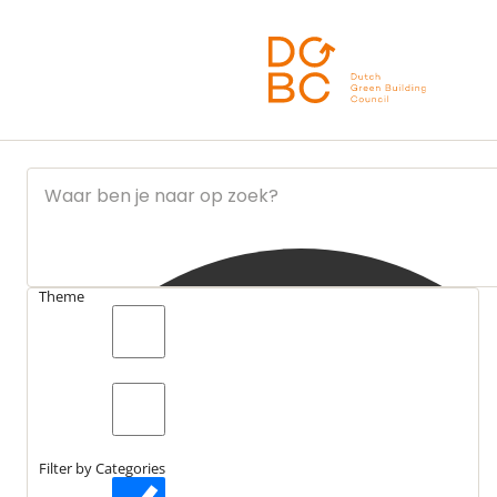
Ga naar inhoud
Theme
search_catch
Nieuws
DGBC lanceert handreiking over scope 3-emissies voor
bouwsector
search_catch2
Filter by Categories