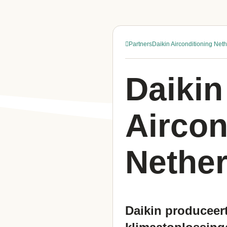
Partners
Daikin Airconditioning Neth
Daikin
Aircon
Nether
Daikin produceer