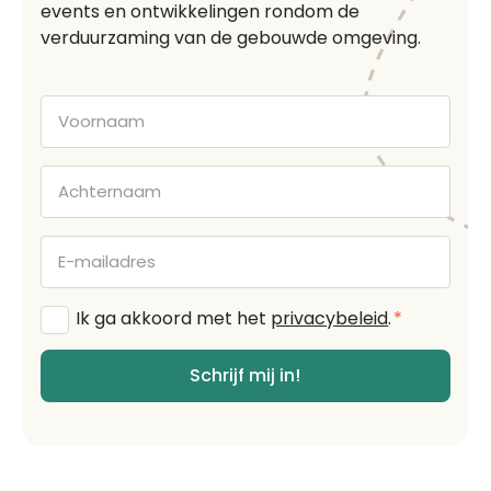
events en ontwikkelingen rondom de
verduurzaming van de gebouwde omgeving.
Voornaam
Achternaam
E-
mailadres
Algemene
Ik ga akkoord met het
privacybeleid
.
*
voorwaarden
*
Schrijf mij in!