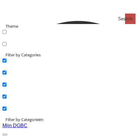
Search
Theme
search_catch
search_catch2
Filter by Categories
Actueel
Interviews
Kennisartikelen
Longreads
Partnernieuws
Filter by Categorieën
Mijn DGBC