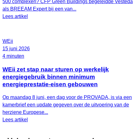
500 complexen? CFP Green Buildings begeleidde Vesteda
als BREEAM Expert bij een van...
Lees artikel
WEii
15 juni 2026
4 minuten
WEii zet stap naar sturen op werkelijk
energiegebruik binnen minimum
energieprestatie-eisen gebouwen
Op maandag 8 juni, een dag voor de PROVADA, is via een
kamerbrief een update gegeven over de uitvoering van de
herziene Europese...
Lees artikel