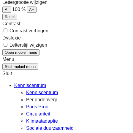
Lettergrootte wijzigen
100
%
A-
A+
Reset
Contrast
Contrast verhogen
Dyslexie
Letterstijl wijzigen
Open mobiel menu
Menu
Sluit mobiel menu
Sluit
Kenniscentrum
Kenniscentrum
Per onderwerp
Paris Proof
Circulariteit
Klimaatadaptie
Sociale duurzaamheid