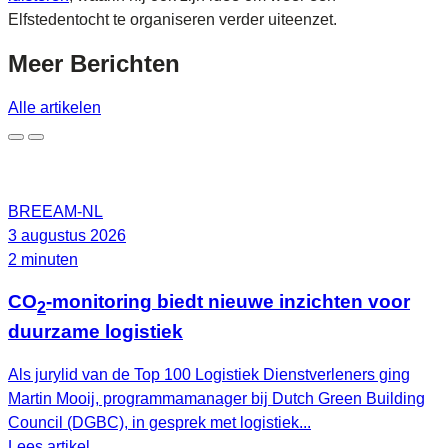
Elfstedentocht te organiseren verder uiteenzet.
Meer
Berichten
Alle artikelen
BREEAM-NL
3 augustus 2026
2 minuten
CO
-monitoring biedt nieuwe inzichten voor
2
duurzame logistiek
Als jurylid van de Top 100 Logistiek Dienstverleners ging
Martin Mooij, programmamanager bij Dutch Green Building
Council (DGBC), in gesprek met logistiek...
Lees artikel