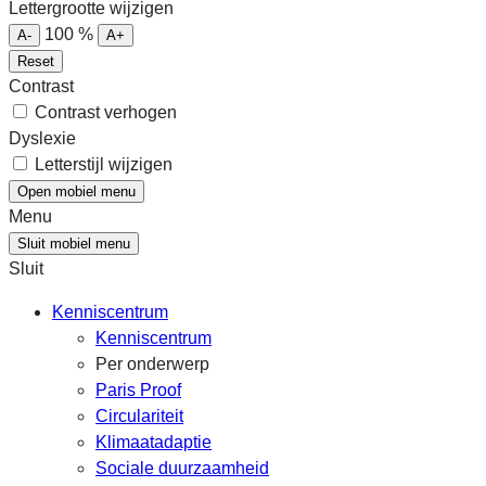
Lettergrootte wijzigen
100
%
A-
A+
Reset
Contrast
Contrast verhogen
Dyslexie
Letterstijl wijzigen
Open mobiel menu
Menu
Sluit mobiel menu
Sluit
Kenniscentrum
Kenniscentrum
Per onderwerp
Paris Proof
Circulariteit
Klimaatadaptie
Sociale duurzaamheid