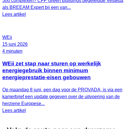
500 complexen? CFP Green Buildings begeleidde Vesteda
als BREEAM Expert bij een van...
Lees artikel
WEii
15 juni 2026
4 minuten
WEii zet stap naar sturen op werkelijk
energiegebruik binnen minimum
energieprestatie-eisen gebouwen
Op maandag 8 juni, een dag voor de PROVADA, is via een
kamerbrief een update gegeven over de uitvoering van de
herziene Europese...
Lees artikel