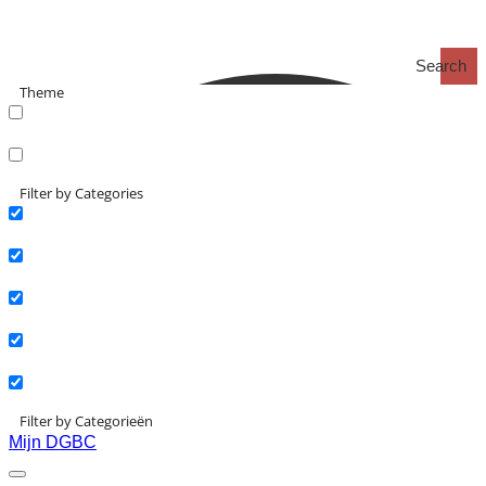
Search
Theme
search_catch
search_catch2
Filter by Categories
Actueel
Interviews
Kennisartikelen
Longreads
Partnernieuws
Filter by Categorieën
Mijn DGBC