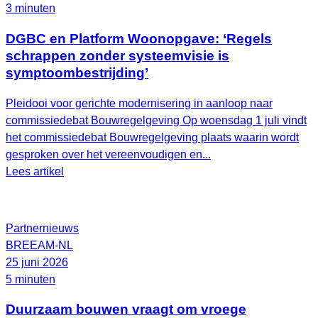
3 minuten
DGBC en Platform Woonopgave: ‘Regels
schrappen zonder systeemvisie is
symptoombestrijding’
Pleidooi voor gerichte modernisering in aanloop naar
commissiedebat Bouwregelgeving Op woensdag 1 juli vindt
het commissiedebat Bouwregelgeving plaats waarin wordt
gesproken over het vereenvoudigen en...
Lees artikel
Partnernieuws
BREEAM-NL
25 juni 2026
5 minuten
Duurzaam bouwen vraagt om vroege