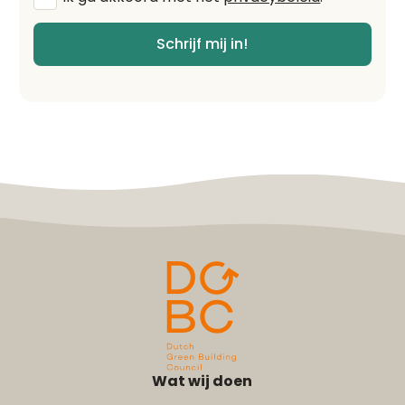
voorwaarden
*
Schrijf mij in!
Wat wij doen