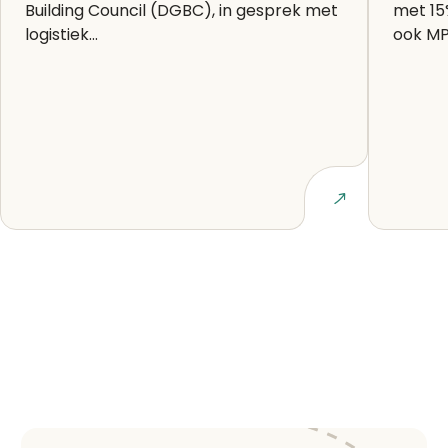
Building Council (DGBC), in gesprek met
met 15
logistiek...
ook MP
Lees artikel