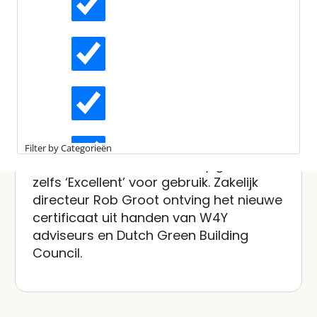
Gepubliceerd:
8 november 2023
Leestijd:
3 minuten
Actueel
Van Gogh Museum BREEAM-
NL Excellent gecertificeerd
Interviews
De gebouwen van het Van Gogh
Museum, het beheer en het gebruik zijn
Kennisartikelen
opnieuw
BREEAM-NL
gecertificeerd,
Filter by Categorieën
ditmaal met een score ‘Very good’ en
zelfs ‘Excellent’ voor gebruik. Zakelijk
Longreads
directeur Rob Groot ontving het nieuwe
certificaat uit handen van W4Y
Partnernieuws
adviseurs en Dutch Green Building
Council.