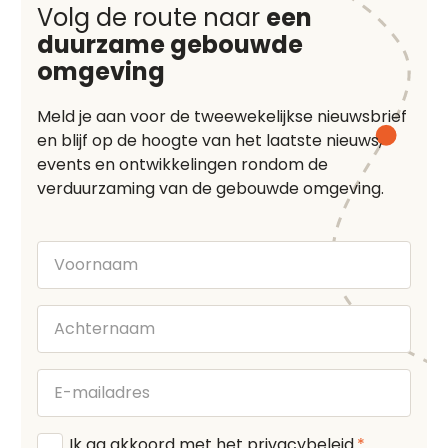
Volg de route naar
een
duurzame gebouwde
omgeving
Meld je aan voor de tweewekelijkse nieuwsbrief
en blijf op de hoogte van het laatste nieuws,
events en ontwikkelingen rondom de
verduurzaming van de gebouwde omgeving.
Voornaam
Achternaam
E-
mailadres
Algemene
Ik ga akkoord met het
privacybeleid
.
*