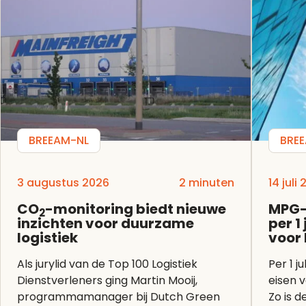
BREEAM-NL
BRE
3 augustus 2026
2 minuten
14 juli
CO
-monitoring biedt nieuwe
MPG-
2
inzichten voor duurzame
per 1
logistiek
voor
Als jurylid van de Top 100 Logistiek
Per 1 j
Dienstverleners ging Martin Mooij,
eisen 
programmamanager bij Dutch Green
Zo is 