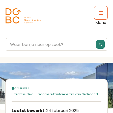
Ga naar inhoud
Open 
Menu
Nieuws
Utrecht is de duurzaamste kantorenstad van Nederland
Laatst bewerkt:
24 februari 2025