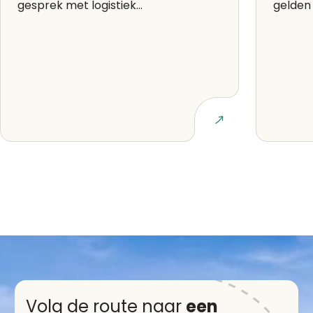
gesprek met logistiek...
gelden 
Lees artikel
Volg de route naar
een