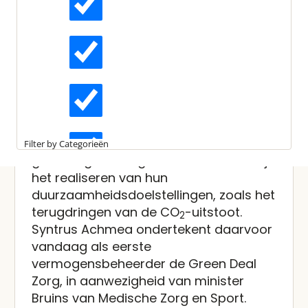
Laatst bewerkt:
14 februari 2025
Gepubliceerd:
22 mei 2019
Actueel
Leestijd:
2 minuten
Syntrus Achmea helpt
zorgorganisaties met
Interviews
verduurzamen
Kennisartikelen
Syntrus Achmea Real Estate & Finance
Filter by Categorieën
gaat zorginstellingen ondersteunen bij
Longreads
het realiseren van hun
duurzaamheidsdoelstellingen, zoals het
terugdringen van de CO
-uitstoot.
2
Partnernieuws
Syntrus Achmea ondertekent daarvoor
vandaag als eerste
vermogensbeheerder de Green Deal
Zorg, in aanwezigheid van minister
Bruins van Medische Zorg en Sport.