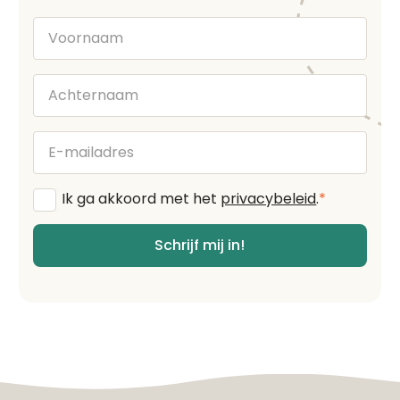
Voornaam
Achternaam
E-
mailadres
Algemene
Ik ga akkoord met het
privacybeleid
.
*
voorwaarden
*
Schrijf mij in!