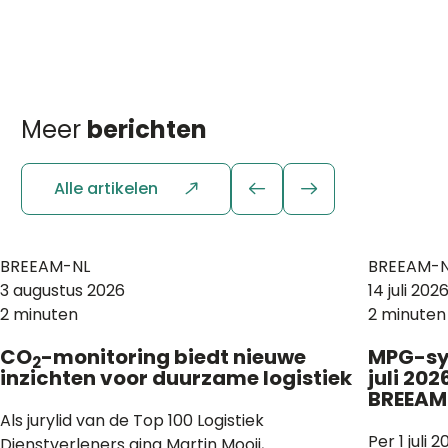
Meer
berichten
Alle artikelen
BREEAM-NL
BREEAM-N
3 augustus 2026
14 juli 202
2 minuten
2 minuten
CO
-monitoring biedt nieuwe
MPG-sys
2
inzichten voor duurzame logistiek
juli 202
BREEAM
Als jurylid van de Top 100 Logistiek
Per 1 juli
Dienstverleners ging Martin Mooij,