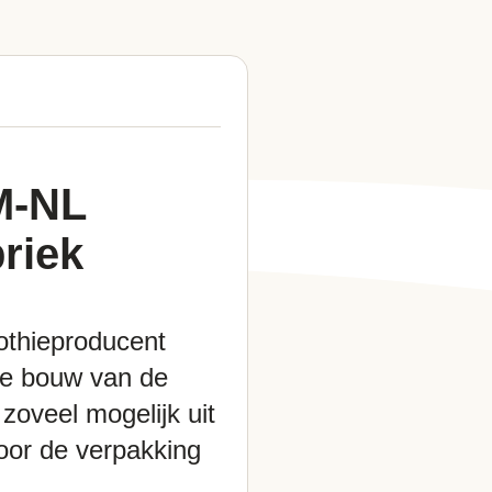
M-NL
briek
othieproducent
de bouw van de
zoveel mogelijk uit
oor de verpakking