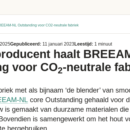
REEAM-NL Outstanding voor CO2-neutrale fabriek
 2025
Gepubliceerd:
11 januari 2023
Leestijd:
1 minuut
roducent haalt BREEA
ng voor CO
-neutrale fa
2
riek met als bijnaam ‘de blender’ van smo
EEAM-NL
core Outstanding gehaald voor 
w is gemaakt van duurzame materialen die 
Bovendien is samengewerkt om het hout v
te hergebruiken.