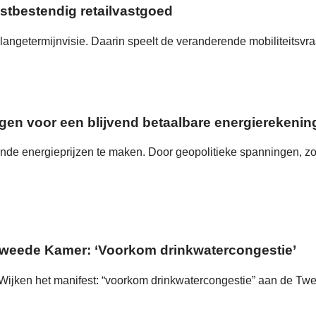
stbestendig retailvastgoed
ngetermijnvisie. Daarin speelt de veranderende mobiliteitsvraag 
orgen voor een blijvend betaalbare energierekenin
gende energieprijzen te maken. Door geopolitieke spanningen, zo
Tweede Kamer: ‘Voorkom drinkwatercongestie’
ijken het manifest: “voorkom drinkwatercongestie” aan de Tw