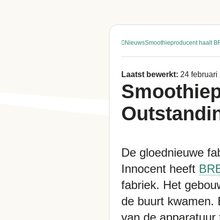
Nieuws
Smoothieproducent haalt B
Laatst bewerkt:
24 februari
Smoothiep
Outstandi
De gloednieuwe fab
Innocent heeft
BR
fabriek. Het gebou
de buurt kwamen. 
van de apparatuur 