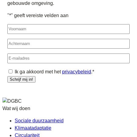
gebouwde omgeving.
"
*
" geeft vereiste velden aan
Voornaam
Achternaam
E-
mailadres
Algemene
Ik ga akkoord met het
privacybeleid
.
*
voorwaarden
*
Schrijf mij in!
Wat wij doen
Sociale duurzaamheid
Klimaatadaptatie
Circulariteit