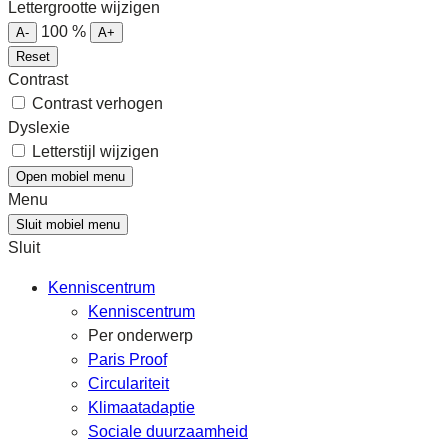
Lettergrootte wijzigen
100
%
A-
A+
Reset
Contrast
Contrast verhogen
Dyslexie
Letterstijl wijzigen
Open mobiel menu
Menu
Sluit mobiel menu
Sluit
Kenniscentrum
Kenniscentrum
Per onderwerp
Paris Proof
Circulariteit
Klimaatadaptie
Sociale duurzaamheid