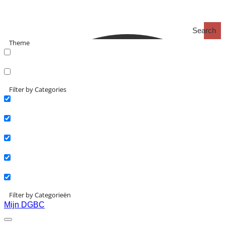
Search
Theme
search_catch
search_catch2
Filter by Categories
Actueel
Interviews
Kennisartikelen
Longreads
Partnernieuws
Filter by Categorieën
Mijn DGBC