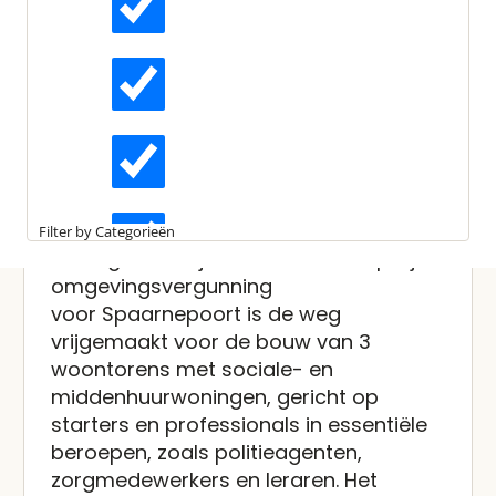
Laatst bewerkt:
10 april 2025
Gepubliceerd:
8 april 2025
Actueel
Leestijd:
2 minuten
Realisatie van 624 sociale-
en middenhuurwoningen in
Interviews
Haarlem
Kennisartikelen
Haarlem krijgt er een nieuw, levendige
Filter by Categorieën
stadsgebied bij. Met de onherroepelijke
Longreads
omgevingsvergunning
voor Spaarnepoort is de weg
vrijgemaakt voor de bouw van 3
Partnernieuws
woontorens met sociale- en
middenhuurwoningen, gericht op
starters en professionals in essentiële
beroepen, zoals politieagenten,
zorgmedewerkers en leraren. Het