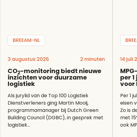
BREEAM-NL
BRE
3 augustus 2026
2 minuten
14 juli
CO
-monitoring biedt nieuwe
MPG-
2
inzichten voor duurzame
per 1
logistiek
voor
Als jurylid van de Top 100 Logistiek
Per 1 j
Dienstverleners ging Martin Mooij,
eisen 
programmamanager bij Dutch Green
Zo is 
Building Council (DGBC), in gesprek met
met 15
logistiek...
ook MP