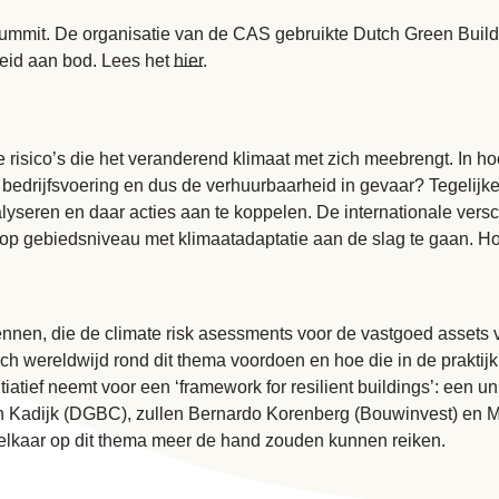
ummit. De organisatie van de CAS gebruikte Dutch Green Build
eid aan bod. Lees het
hier
.
 risico’s die het veranderend klimaat met zich meebrengt. In hoe
bedrijfsvoering en dus de verhuurbaarheid in gevaar? Tegelijk
alyseren en daar acties aan te koppelen. De internationale vers
gebiedsniveau met klimaatadaptatie aan de slag te gaan. Hoe 
ennen, die de climate risk asessments voor de vastgoed assets
ch wereldwijd rond dit thema voordoen en hoe die in de praktij
iatief neemt voor een ‘framework for resilient buildings’: een un
n Kadijk (DGBC), zullen Bernardo Korenberg (Bouwinvest) en 
n elkaar op dit thema meer de hand zouden kunnen reiken.