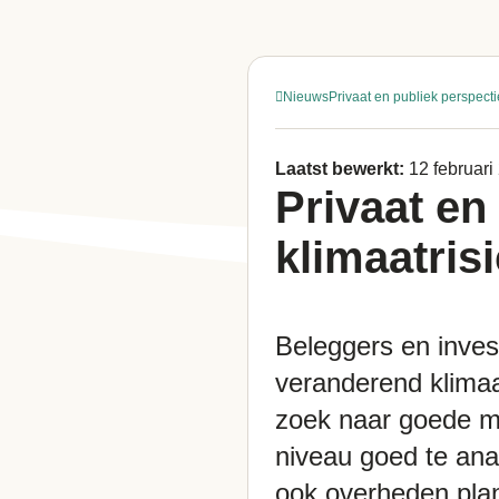
Nieuws
Privaat en publiek perspectie
Laatst bewerkt:
12 februari
Privaat en
klimaatris
Beleggers en invest
veranderend klimaat
zoek naar goede ma
niveau goed te ana
ook overheden pla