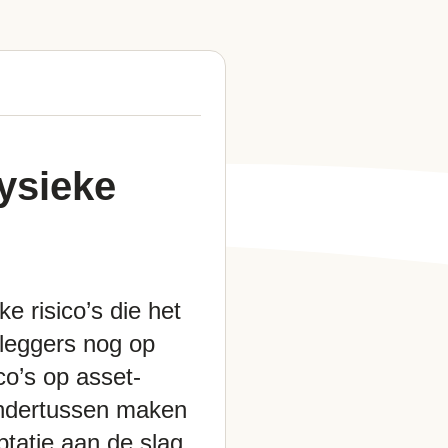
fysieke
e risico’s die het
eleggers nog op
co’s op asset-
Ondertussen maken
ptatie
aan de slag