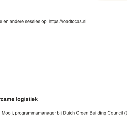
ze en andere sessies op:
https://roadtocas.nl
rzame logistiek
in Mooij, programmamanager bij Dutch Green Building Council (D