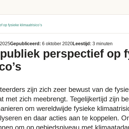
f op fysieke klimaatrisico’s
 2025
Gepubliceerd:
6 oktober 2020
Leestijd:
3 minuten
 publiek perspectief op 
ico’s
eerders zijn zich zeer bewust van de fysiek
 met zich meebrengt. Tegelijkertijd zijn b
nieren om wereldwijde fysieke klimaatrisi
lyseren en daar acties aan te koppelen. 
nnen om op gebiedsniveau met
klimaatada