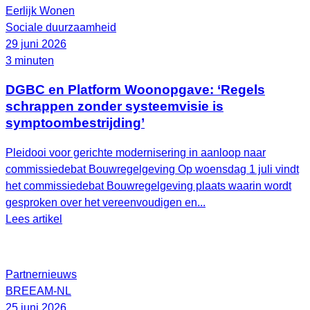
Eerlijk Wonen
Sociale duurzaamheid
29 juni 2026
3 minuten
DGBC en Platform Woonopgave: ‘Regels
schrappen zonder systeemvisie is
symptoombestrijding’
Pleidooi voor gerichte modernisering in aanloop naar
commissiedebat Bouwregelgeving Op woensdag 1 juli vindt
het commissiedebat Bouwregelgeving plaats waarin wordt
gesproken over het vereenvoudigen en...
Lees artikel
Partnernieuws
BREEAM-NL
25 juni 2026