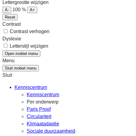
Lettergrootte wijzigen
100
%
A-
A+
Reset
Contrast
Contrast verhogen
Dyslexie
Letterstijl wijzigen
Open mobiel menu
Menu
Sluit mobiel menu
Sluit
Kenniscentrum
Kenniscentrum
Per onderwerp
Paris Proof
Circulariteit
Klimaatadaptie
Sociale duurzaamheid