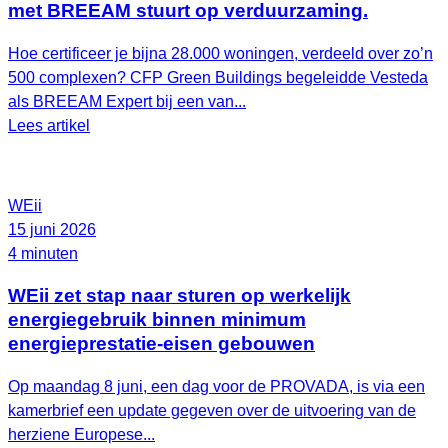
met BREEAM stuurt op verduurzaming.
Hoe certificeer je bijna 28.000 woningen, verdeeld over zo’n
500 complexen? CFP Green Buildings begeleidde Vesteda
als BREEAM Expert bij een van...
Lees artikel
WEii
15 juni 2026
4 minuten
WEii zet stap naar sturen op werkelijk
energiegebruik binnen minimum
energieprestatie-eisen gebouwen
Op maandag 8 juni, een dag voor de PROVADA, is via een
kamerbrief een update gegeven over de uitvoering van de
herziene Europese...