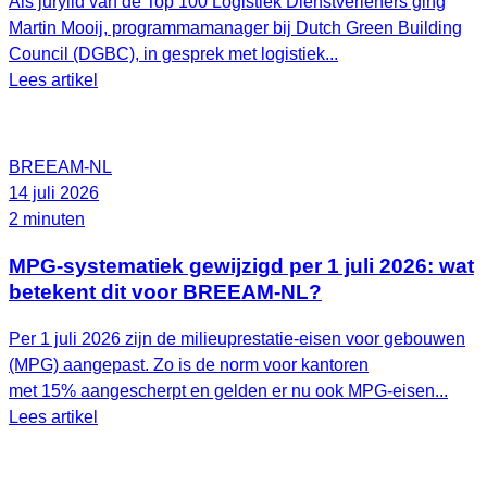
Als jurylid van de Top 100 Logistiek Dienstverleners ging
Martin Mooij, programmamanager bij Dutch Green Building
Council (DGBC), in gesprek met logistiek...
Lees artikel
BREEAM-NL
14 juli 2026
2 minuten
MPG-systematiek gewijzigd per 1 juli 2026: wat
betekent dit voor BREEAM-NL?
Per 1 juli 2026 zijn de milieuprestatie-eisen voor gebouwen
(MPG) aangepast. Zo is de norm voor kantoren
met 15% aangescherpt en gelden er nu ook MPG-eisen...
Lees artikel