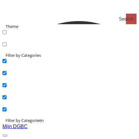
Search
Theme
search_catch
search_catch2
Filter by Categories
Actueel
Interviews
Kennisartikelen
Longreads
Partnernieuws
Filter by Categorieën
Mijn DGBC