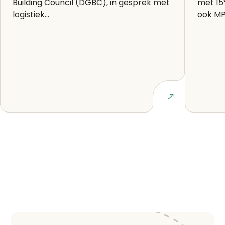
Building Council (DGBC), in gesprek met
met 15
logistiek...
ook MP
Lees artikel