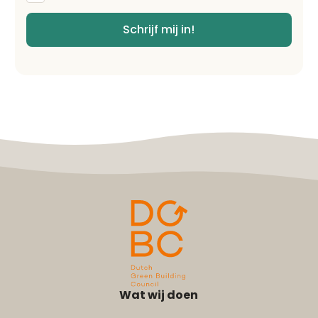
voorwaarden
*
Schrijf mij in!
Wat wij doen