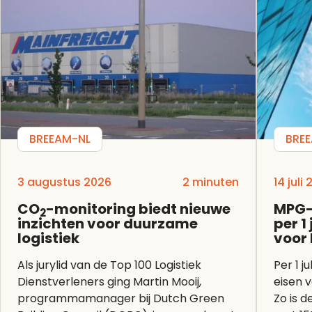
BREEAM-NL
BRE
3 augustus 2026
2 minuten
14 juli
CO
-monitoring biedt nieuwe
MPG-
2
inzichten voor duurzame
per 1
logistiek
voor
Als jurylid van de Top 100 Logistiek
Per 1 j
Dienstverleners ging Martin Mooij,
eisen 
programmamanager bij Dutch Green
Zo is 