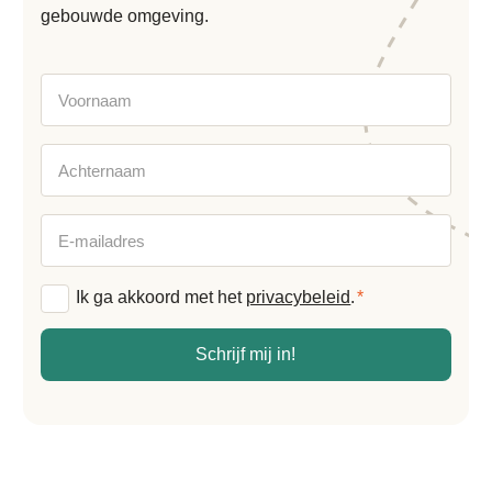
gebouwde omgeving.
Voornaam
Achternaam
E-
mailadres
Algemene
Ik ga akkoord met het
privacybeleid
.
*
voorwaarden
*
Schrijf mij in!