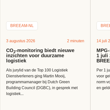
BREEAM-NL
BRE
3 augustus 2026
2 minuten
14 juli
CO
-monitoring biedt nieuwe
MPG-s
2
inzichten voor duurzame
1 jul
logistiek
BREE
Als jurylid van de Top 100 Logistiek
Per 1 ju
Dienstverleners ging Martin Mooij,
voor ge
programmamanager bij Dutch Green
norm vo
Building Council (DGBC), in gesprek met
en geld
logistiek...