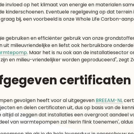
nvloed op het klimaat van energie en materialen samen k
e kinderschoenen. Eventuele regelgeving op dat terrein
graag bij, een voorbeeld is onze Whole Life Carbon-aanpa
gie gebruiken en efficiënter gebruik van onze grondstoffen
 uit milieuvriendelijke en liefst ook herbruikbare onderd
armtepomp
. Maar het is nu ook aan de installatiesector 
 en milieu-vriendelijker worden geproduceerd", zegt Zo
fgegeven certificate
mpen gevolgen heeft voor al uitgegeven
BREEAM-NL
certi
ecten en delen certificaten uit, dus op basis van de kenn
ijd al zeggen dat installaties een overgroot aandeel v
eel van warmtepompen zal hierin flink toenemen', aldu
rmtepompen zijn als je de hele levensduur in ogenschouw n