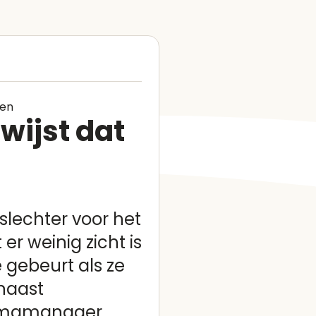
ten
ijst dat
slechter voor het
r weinig zicht is
gebeurt als ze
 naast
rammamanager