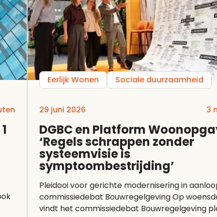
Eerlijk Wonen
Sociale duurzaamheid
uten
29 juni 2026
3 
 1
DGBC en Platform Woonopga
‘Regels schrappen zonder
systeemvisie is
symptoombestrijding’
Pleidooi voor gerichte modernisering in aanlo
ook
commissiedebat Bouwregelgeving Op woensdag 1 juli
vindt het commissiedebat Bouwregelgeving pl