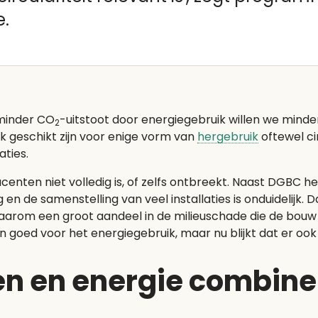
e.
 minder CO
-uitstoot door energiegebruik willen we minde
2
k geschikt zijn voor enige vorm van
hergebruik
oftewel cir
aties.
centen niet volledig is, of zelfs ontbreekt. Naast DGBC h
g en de samenstelling van veel installaties is onduidelijk
arom een groot aandeel in de milieuschade die de bouw a
 goed voor het energiegebruik, maar nu blijkt dat er ook
len en energie combin