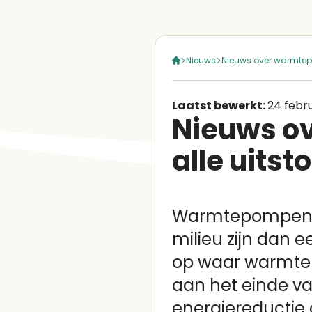
Nieuws
Nieuws over warmtepo
Laatst bewerkt:
24 febr
Nieuws o
alle uitst
Warmtepompen zij
milieu zijn dan 
op waar warmtep
aan het einde van
energiereductie 