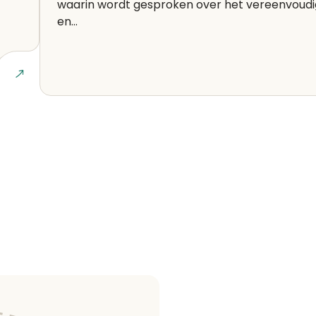
waarin wordt gesproken over het vereenvoud
en...
Lees art