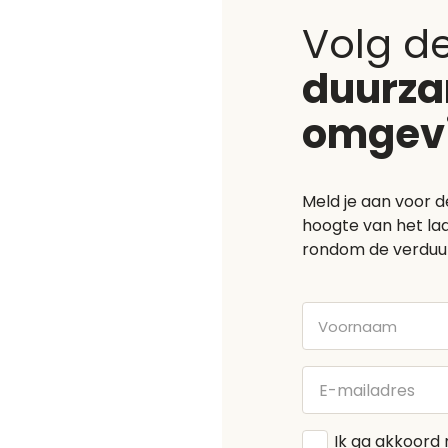
Volg d
duurz
omgev
Meld je aan voor d
hoogte van het laa
rondom de verduu
Voornaam
E-
mailadres
Algemene
Ik ga akkoord