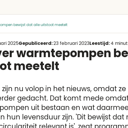
mpen bewijst dat alle uitstoot meetelt
uari 2025
Gepubliceerd:
23 februari 2023
Leestijd:
4 minu
ver warmtepompen bew
oot meetelt
n nu volop in het nieuws, omdat ze 
eerder gedacht. Dat komt mede omdat e
ompen uit bestaan en wat daarmee 
 hun levensduur zijn. 'Dit bewijst dat
circulariteit relevant is', zegt prog