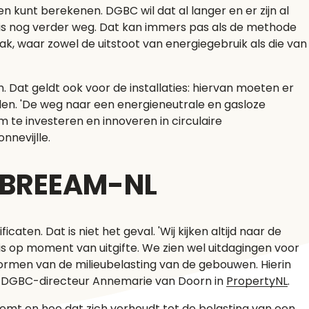
unt berekenen. DGBC wil dat al langer en er zijn al
 is nog verder weg. Dat kan immers pas als de methode
k, waar zowel de uitstoot van energiegebruik als die van
. Dat geldt ook voor de installaties: hiervan moeten er
elen. 'De weg naar een energieneutrale en gasloze
om te investeren en innoveren in circulaire
nnevijlle.
n BREEAM-NL
ficaten. Dat is niet het geval. 'Wij kijken altijd naar de
is op moment van uitgifte. We zien wel uitdagingen voor
ormen van de milieubelasting van de gebouwen. Hierin
s DGBC-directeur Annemarie van Doorn in
PropertyNL
.
eemt en hoe dat zich verhoudt tot de belasting van een