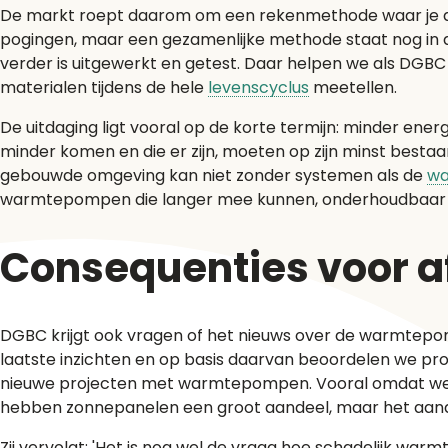
De markt roept daarom om een rekenmethode waar je de i
pogingen, maar een gezamenlijke methode staat nog in d
verder is uitgewerkt en getest. Daar helpen we als DGBC 
materialen tijdens de hele
levenscyclus
meetellen.
De uitdaging ligt vooral op de korte termijn: minder ener
minder komen en die er zijn, moeten op zijn minst bestaan
gebouwde omgeving kan niet zonder systemen als de
w
warmtepompen die langer mee kunnen, onderhoudbaar zijn
Consequenties voor a
DGBC krijgt ook vragen of het nieuws over de warmtepo
laatste inzichten en op basis daarvan beoordelen we proj
nieuwe projecten met warmtepompen. Vooral omdat we alt
hebben zonnepanelen een groot aandeel, maar het aand
Zij vervolgt: 'Het is nog wel de vraag hoe schadelijk wa