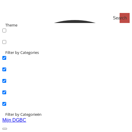
Search
Theme
search_catch
search_catch2
Filter by Categories
Actueel
Interviews
Kennisartikelen
Longreads
Partnernieuws
Filter by Categorieën
Mijn DGBC