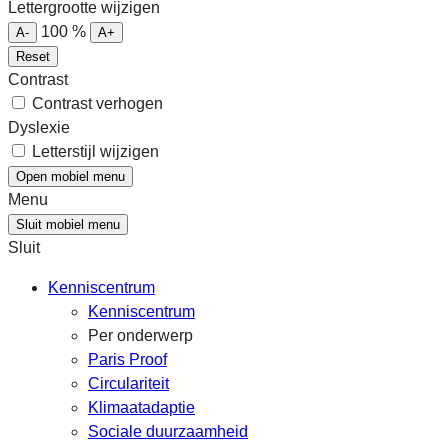
Lettergrootte wijzigen
100
%
A-
A+
Reset
Contrast
Contrast verhogen
Dyslexie
Letterstijl wijzigen
Open mobiel menu
Menu
Sluit mobiel menu
Sluit
Kenniscentrum
Kenniscentrum
Per onderwerp
Paris Proof
Circulariteit
Klimaatadaptie
Sociale duurzaamheid