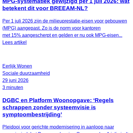
MPG-systematiek gewijzigd per 1 juli 2026: wat
betekent dit voor BREEAM-NL?
Per 1 juli 2026 zijn de milieuprestatie-eisen voor gebouwen
(MPG) aangepast. Zo is de norm voor kantoren
met 15% aangescherpt en gelden er nu ook MPG-eisen...
Lees artikel
Eerlijk Wonen
Sociale duurzaamheid
29 juni 2026
3 minuten
DGBC en Platform Woonopgave: ‘Regels
schrappen zonder systeemvisie is
symptoombestrijding’
Pleidooi voor gerichte modernisering in aanloop naar