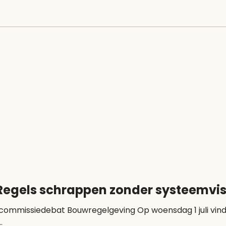
egels schrappen zonder systeemvisi
sdag 1 juli vindt het commissiedebat Bouwregelgeving plaats
.