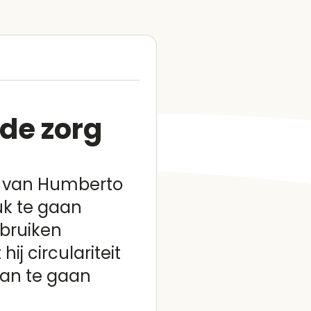
de zorg
w van Humberto
uk te gaan
bruiken
ij circulariteit
aan te gaan