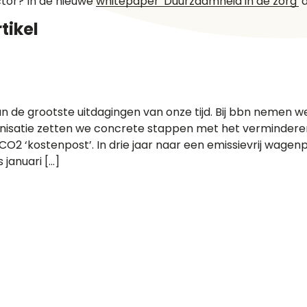
tor? In de nieuwe
whitepaper 'Duurzaamheid in de zorg'
d
tikel
n de grootste uitdagingen van onze tijd. Bij bbn nemen w
ganisatie zetten we concrete stappen met het vermindere
O2 ‘kostenpost’. In drie jaar naar een emissievrij wagenp
 januari […]