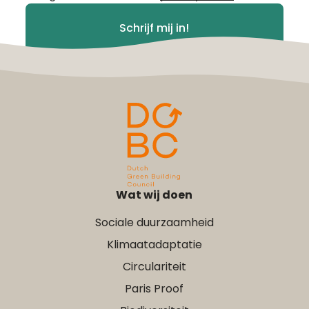
voorwaarden
*
Schrijf mij in!
Wat wij doen
Sociale duurzaamheid
Klimaatadaptatie
Circulariteit
Paris Proof