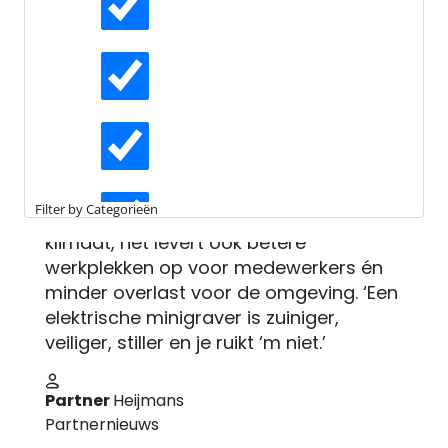
Laatst bewerkt:
14 februari 2025
Gepubliceerd:
22 april 2020
Actueel
Leestijd:
1 minuut
Minder overlast van
Interviews
duurzame bouwplaats
Een van de ambities van Heijmans is
Kennisartikelen
om in 2023 volledig CO
-neutraal te
2
Filter by Categorieën
bouwen. Niet alleen goed voor het
klimaat, het levert ook betere
Longreads
werkplekken op voor medewerkers én
minder overlast voor de omgeving. ‘Een
elektrische minigraver is zuiniger,
Partnernieuws
veiliger, stiller en je ruikt ‘m niet.’
Partner
Heijmans
Partnernieuws