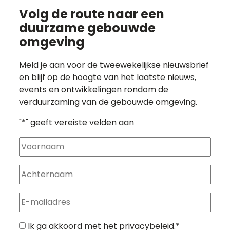
Volg de route naar
een
duurzame gebouwde
omgeving
Meld je aan voor de tweewekelijkse nieuwsbrief
en blijf op de hoogte van het laatste nieuws,
events en ontwikkelingen rondom de
verduurzaming van de gebouwde omgeving.
"
*
" geeft vereiste velden aan
Voornaam
Achternaam
E-
mailadres
Algemene
Ik ga akkoord met het
privacybeleid
.
*