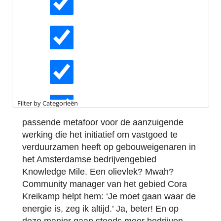
Leestijd:
2 minuten
Meerdere pandeigenaren
Actueel
samen aan de slag met
BREEAM-NL In-Use om
Interviews
Amsterdams bedrijvendistrict
te vergroenen
Kennisartikelen
Remco Wagemakers van duurzaam
Filter by Categorieën
adviesbureau 8080 zoekt naar een
passende metafoor voor de aanzuigende
Longreads
werking die het initiatief om vastgoed te
verduurzamen heeft op gebouweigenaren in
het Amsterdamse bedrijvengebied
Partnernieuws
Knowledge Mile. Een olievlek? Mwah?
Community manager van het gebied Cora
Kreikamp helpt hem: ‘Je moet gaan waar de
energie is, zeg ik altijd.’ Ja, beter! En op