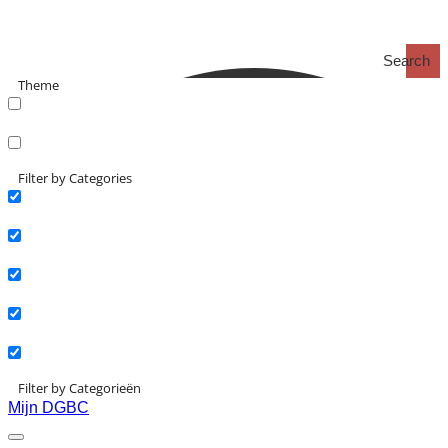
Search
Theme
search_catch
search_catch2
Filter by Categories
Actueel
Interviews
Kennisartikelen
Longreads
Partnernieuws
Filter by Categorieën
Mijn DGBC