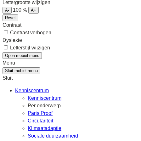
Lettergrootte wijzigen
100
%
A-
A+
Reset
Contrast
Contrast verhogen
Dyslexie
Letterstijl wijzigen
Open mobiel menu
Menu
Sluit mobiel menu
Sluit
Kenniscentrum
Kenniscentrum
Per onderwerp
Paris Proof
Circulariteit
Klimaatadaptie
Sociale duurzaamheid