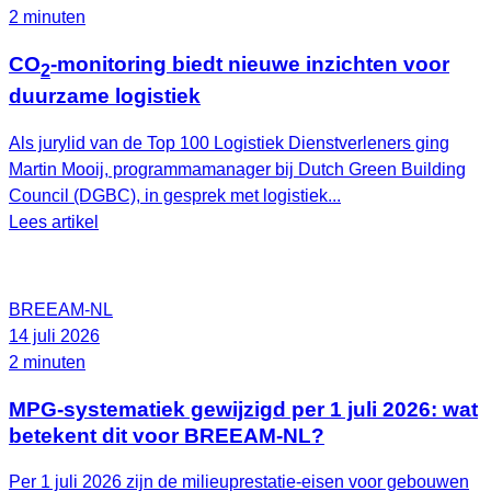
2 minuten
CO
-monitoring biedt nieuwe inzichten voor
2
duurzame logistiek
Als jurylid van de Top 100 Logistiek Dienstverleners ging
Martin Mooij, programmamanager bij Dutch Green Building
Council (DGBC), in gesprek met logistiek...
Lees artikel
BREEAM-NL
14 juli 2026
2 minuten
MPG-systematiek gewijzigd per 1 juli 2026: wat
betekent dit voor BREEAM-NL?
Per 1 juli 2026 zijn de milieuprestatie-eisen voor gebouwen