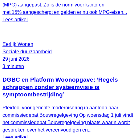
(MPG) aangepast. Zo is de norm voor kantoren
met 15% aangescherpt en gelden er nu ook MPG-eisen...
Lees artikel
Eerlijk Wonen
Sociale duurzaamheid
29 juni 2026
3 minuten
DGBC en Platform Woonopgave: ‘Regels
schrappen zonder systeemvisie is
symptoombestrijding’
Pleidooi voor gerichte modernisering in aanloop naar
commissiedebat Bouwregelgeving Op woensdag 1 juli vindt
het commissiedebat Bouwregelgeving plaats waarin wordt
gesproken over het vereenvoudigen en...
Lees artikel