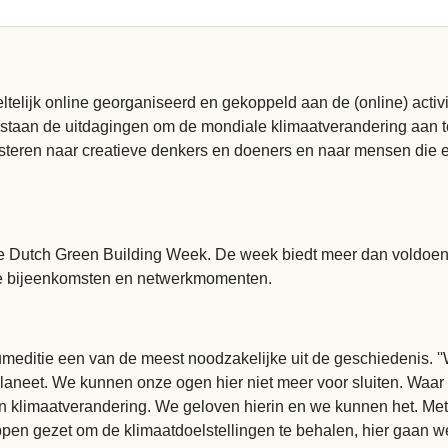
ltelijk online georganiseerd en gekoppeld aan de (online) acti
taan de uitdagingen om de mondiale klimaatverandering aan te
 luisteren naar creatieve denkers en doeners en naar mensen d
 de Dutch Green Building Week. De week biedt meer dan voldoe
ige bijeenkomsten en netwerkmomenten.
editie een van de meest noodzakelijke uit de geschiedenis. ''
laneet. We kunnen onze ogen hier niet meer voor sluiten. Waar
en klimaatverandering. We geloven hierin en we kunnen het. Me
ppen gezet om de klimaatdoelstellingen te behalen, hier gaan w