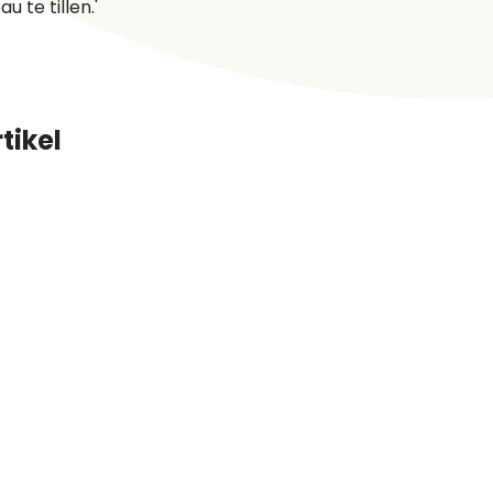
te tillen.'
tikel