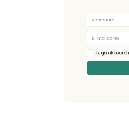
Voornaam
E-
mailadres
Algemene
Ik ga akkoord
voorwaarden
*