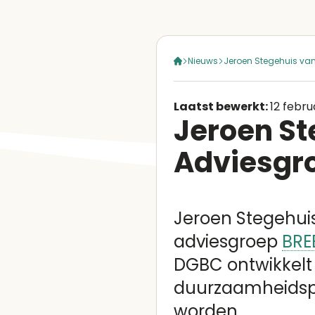
Nieuws
Jeroen Stegehuis va
Laatst bewerkt:
12 febru
Jeroen St
Adviesgr
Jeroen Stegehui
adviesgroep
BRE
DGBC ontwikkelt
duurzaamheidsp
worden.