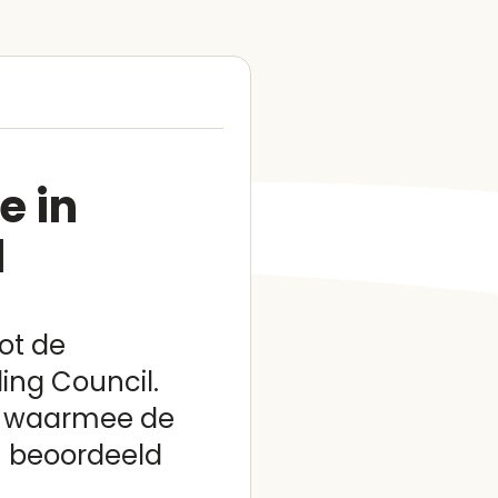
e in
d
ot de
ing Council.
, waarmee de
 beoordeeld