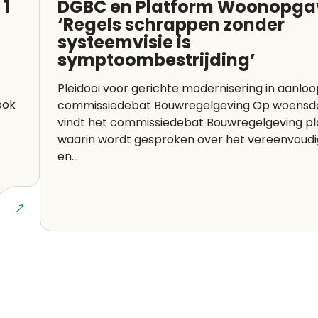
 1
DGBC en Platform Woonopga
‘Regels schrappen zonder
systeemvisie is
symptoombestrijding’
Pleidooi voor gerichte modernisering in aanlo
ook
commissiedebat Bouwregelgeving Op woensdag 1 juli
vindt het commissiedebat Bouwregelgeving pl
waarin wordt gesproken over het vereenvoud
en...
Lees art