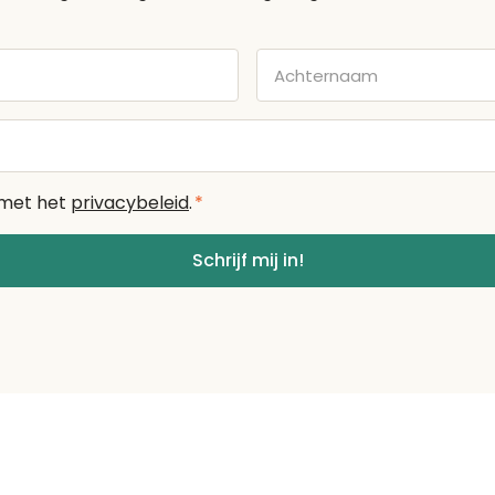
Achternaam
 met het
privacybeleid
.
*
Schrijf mij in!