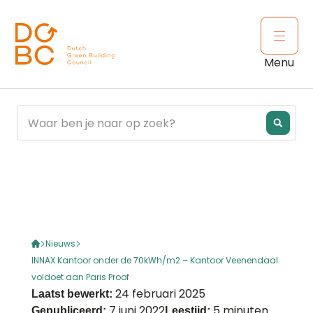
Ga naar inhoud
Open 
Menu
Nieuws
INNAX Kantoor onder de 70kWh/m2 – Kantoor Veenendaal
voldoet aan Paris Proof
24 februari 2025
Laatst bewerkt:
7 juni 2022
5 minuten
Gepubliceerd:
Leestijd: