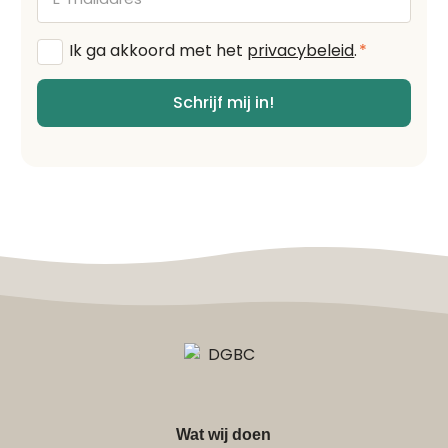
mailadres
Algemene
Ik ga akkoord met het
privacybeleid
.
*
voorwaarden
*
Schrijf mij in!
Wat wij doen