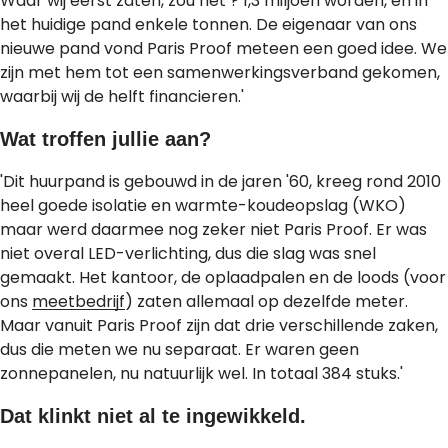
Waar wij eerst zaten, zou het ? 1,3 miljoen worden, en in
het huidige pand enkele tonnen. De eigenaar van ons
nieuwe pand vond Paris Proof meteen een goed idee. We
zijn met hem tot een samenwerkingsverband gekomen,
waarbij wij de helft financieren.'
Wat troffen jullie aan?
'Dit huurpand is gebouwd in de jaren '60, kreeg rond 2010
heel goede isolatie en warmte-koudeopslag (WKO)
maar werd daarmee nog zeker niet Paris Proof. Er was
niet overal LED-verlichting, dus die slag was snel
gemaakt. Het kantoor, de oplaadpalen en de loods (voor
ons
meetbedrijf
) zaten allemaal op dezelfde meter.
Maar vanuit Paris Proof zijn dat drie verschillende zaken,
dus die meten we nu separaat. Er waren geen
zonnepanelen, nu natuurlijk wel. In totaal 384 stuks.'
Dat klinkt niet al te ingewikkeld.