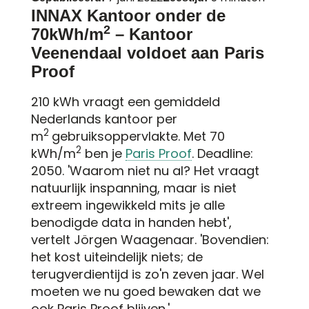
INNAX Kantoor onder de
2
70kWh/m
– Kantoor
Veenendaal voldoet aan Paris
Proof
210 kWh vraagt een gemiddeld
Nederlands kantoor per
2
m
gebruiksoppervlakte. Met 70
2
kWh/m
ben je
Paris Proof
. Deadline:
2050. 'Waarom niet nu al? Het vraagt
natuurlijk inspanning, maar is niet
extreem ingewikkeld mits je alle
benodigde data in handen hebt',
vertelt Jörgen Waagenaar. 'Bovendien:
het kost uiteindelijk niets; de
terugverdientijd is zo'n zeven jaar. Wel
moeten we nu goed bewaken dat we
ook Paris Proof blijven.'