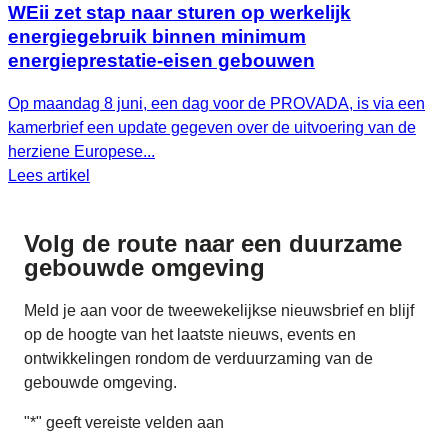
WEii zet stap naar sturen op werkelijk
energiegebruik binnen minimum
energieprestatie-eisen gebouwen
Op maandag 8 juni, een dag voor de PROVADA, is via een
kamerbrief een update gegeven over de uitvoering van de
herziene Europese...
Lees artikel
Volg de route naar
een duurzame
gebouwde omgeving
Meld je aan voor de tweewekelijkse nieuwsbrief en blijf
op de hoogte van het laatste nieuws, events en
ontwikkelingen rondom de verduurzaming van de
gebouwde omgeving.
"
*
" geeft vereiste velden aan