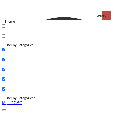
Search
Theme
search_catch
search_catch2
Filter by Categories
Actueel
Interviews
Kennisartikelen
Longreads
Partnernieuws
Filter by Categorieën
Mijn DGBC