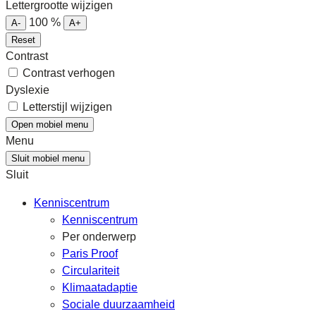
Lettergrootte wijzigen
100
%
A-
A+
Reset
Contrast
Contrast verhogen
Dyslexie
Letterstijl wijzigen
Open mobiel menu
Menu
Sluit mobiel menu
Sluit
Kenniscentrum
Kenniscentrum
Per onderwerp
Paris Proof
Circulariteit
Klimaatadaptie
Sociale duurzaamheid