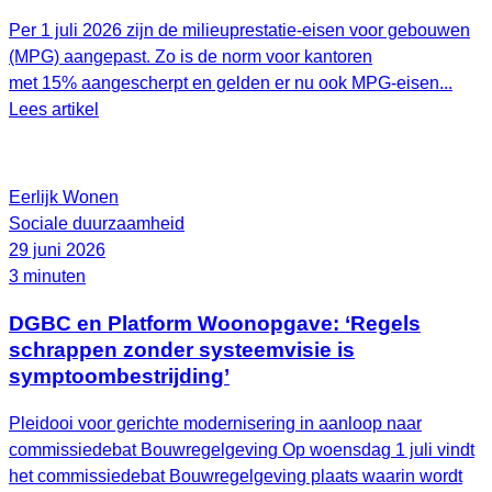
Per 1 juli 2026 zijn de milieuprestatie-eisen voor gebouwen
(MPG) aangepast. Zo is de norm voor kantoren
met 15% aangescherpt en gelden er nu ook MPG-eisen...
Lees artikel
Eerlijk Wonen
Sociale duurzaamheid
29 juni 2026
3 minuten
DGBC en Platform Woonopgave: ‘Regels
schrappen zonder systeemvisie is
symptoombestrijding’
Pleidooi voor gerichte modernisering in aanloop naar
commissiedebat Bouwregelgeving Op woensdag 1 juli vindt
het commissiedebat Bouwregelgeving plaats waarin wordt