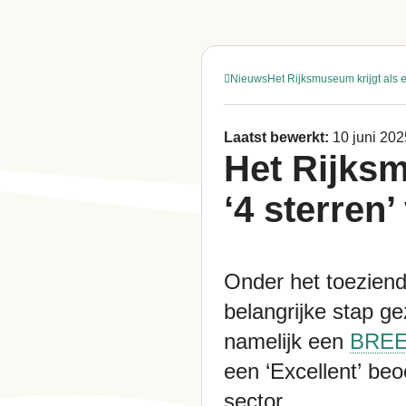
Nieuws
Het Rijksmuseum krijgt als
Laatst bewerkt:
10 juni 202
Het Rijks
‘4 sterren
Onder het toeziend 
belangrijke stap g
namelijk een
BREE
een ‘Excellent’ beo
sector.