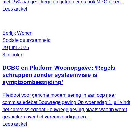
met 15% aangescherpt en gelden er nu ook MPG-eisen...
Lees artikel
Eerlijk Wonen
Sociale duurzaamheid
29 juni 2026
3 minuten
DGBC en Platform Woonopgave: ‘Regels
schrappen zonder systeemvisie is
symptoombestrijding’
Pleidooi voor gerichte modernisering in aanloop naar
commissiedebat Bouwregelgeving Op woensdag 1 juli vindt
het commissiedebat Bouwregelgeving plaats waarin wordt
gesproken over het vereenvoudigen en...
Lees artikel