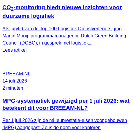
CO
-monitoring biedt nieuwe inzichten voor
2
duurzame logistiek
Als jurylid van de Top 100 Logistiek Dienstverleners ging
Martin Mooij, programmamanager bij Dutch Green Building
Council (DGBC), in gesprek met logistiek...
Lees artikel
BREEAM-NL
14 juli 2026
2 minuten
MPG-systematiek gewijzigd per 1 juli 2026: wat
betekent dit voor BREEAM-NL?
Per 1 juli 2026 zijn de milieuprestatie-eisen voor gebouwen
(MPG) aangepast. Zo is de norm voor kantoren