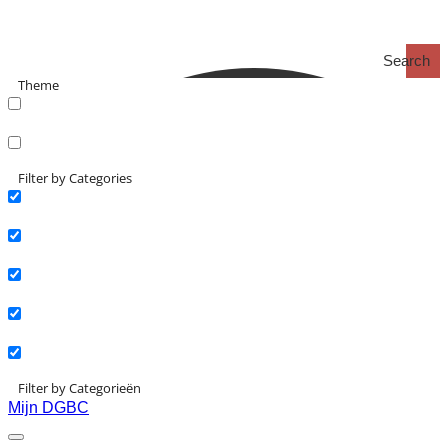
Search
Theme
search_catch
search_catch2
Filter by Categories
Actueel
Interviews
Kennisartikelen
Longreads
Partnernieuws
Filter by Categorieën
Mijn DGBC