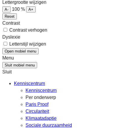
Lettergrootte wijzigen
100
%
A-
A+
Reset
Contrast
Contrast verhogen
Dyslexie
Letterstijl wijzigen
Open mobiel menu
Menu
Sluit mobiel menu
Sluit
Kenniscentrum
Kenniscentrum
Per onderwerp
Paris Proof
Circulariteit
Klimaatadaptie
Sociale duurzaamheid