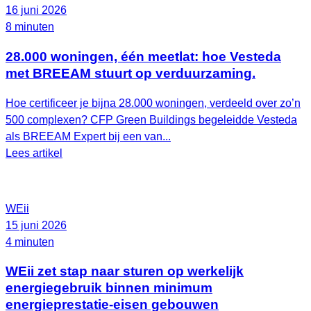
16 juni 2026
8 minuten
28.000 woningen, één meetlat: hoe Vesteda
met BREEAM stuurt op verduurzaming.
Hoe certificeer je bijna 28.000 woningen, verdeeld over zo’n
500 complexen? CFP Green Buildings begeleidde Vesteda
als BREEAM Expert bij een van...
Lees artikel
WEii
15 juni 2026
4 minuten
WEii zet stap naar sturen op werkelijk
energiegebruik binnen minimum
energieprestatie-eisen gebouwen