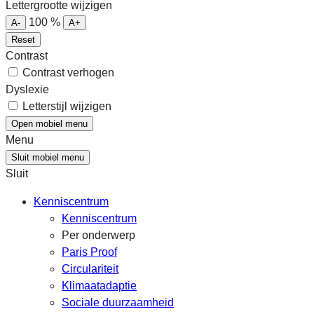
Lettergrootte wijzigen
100
%
A-
A+
Reset
Contrast
Contrast verhogen
Dyslexie
Letterstijl wijzigen
Open mobiel menu
Menu
Sluit mobiel menu
Sluit
Kenniscentrum
Kenniscentrum
Per onderwerp
Paris Proof
Circulariteit
Klimaatadaptie
Sociale duurzaamheid