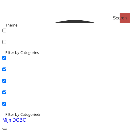
Search
Theme
search_catch
search_catch2
Filter by Categories
Actueel
Interviews
Kennisartikelen
Longreads
Partnernieuws
Filter by Categorieën
Mijn DGBC