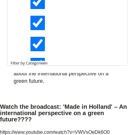
Leestijd:
2 minuten
DGBW: ‘Made in Holland’ – An
Actueel
international perspective on a
green future
Interviews
During the Dutch Green Building Week Arjen
de Snoo from DLA Piper engaged in a round
Kennisartikelen
table session with Edwin de Kuiper, Martin
Filter by Categorieën
Haller, Bahar Celik and Arthur van Kooij
about the international perspective on a
Longreads
green future.
Partnernieuws
Watch the broadcast: 'Made in Holland' – An
international perspective on a green
future????
https://www.youtube.com/watch?v=VWVsOeDk6O0