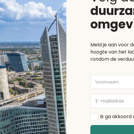
duurz
omgev
Meld je aan voor d
hoogte van het laa
rondom de verduu
Voornaam
E-
mailadres
Algemene
Ik ga akkoord
voorwaarden
*