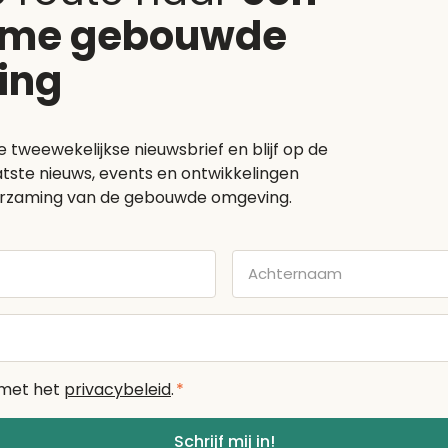
ame gebouwde
ing
e tweewekelijkse nieuwsbrief en blijf op de
tste nieuws, events en ontwikkelingen
rzaming van de gebouwde omgeving.
Achternaam
 met het
privacybeleid
.
*
Schrijf mij in!