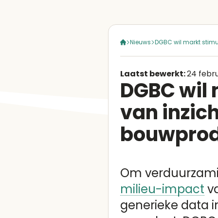
Nieuws
DGBC wil markt stimul
Laatst bewerkt:
24 febr
DGBC wil 
van inzich
bouwprodu
Om verduurzaming
milieu-impact
va
generieke data in