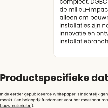
compleet. DGBC w
de milieu-impact
alleen om bouwm
installaties zijn
innovatie en ont
installatiebranch
Productspecifieke da
In de eerder gepubliceerde
Whitepaper
is inzichtelijk g
maakt. Een belangrijk fundament voor het meetbaar make
bouwmaterialen
).