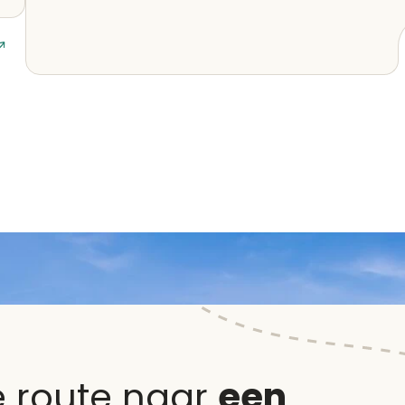
Lees artikel
e route naar
een