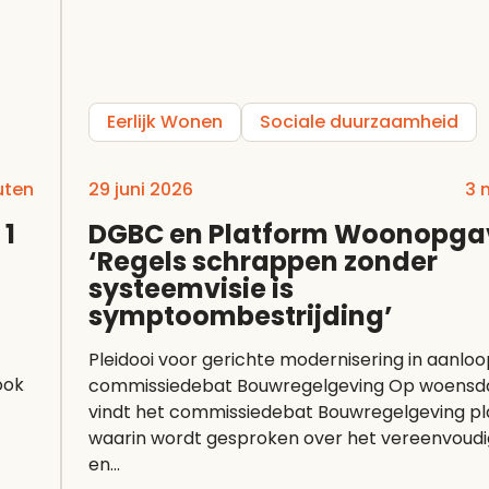
Eerlijk Wonen
Sociale duurzaamheid
uten
29 juni 2026
3 
 1
DGBC en Platform Woonopga
‘Regels schrappen zonder
systeemvisie is
symptoombestrijding’
Pleidooi voor gerichte modernisering in aanlo
ook
commissiedebat Bouwregelgeving Op woensdag 1 juli
vindt het commissiedebat Bouwregelgeving pl
waarin wordt gesproken over het vereenvoud
en...