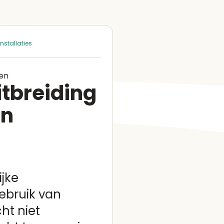
nstallaties
en
itbreiding
an
ijke
ebruik van
ht niet