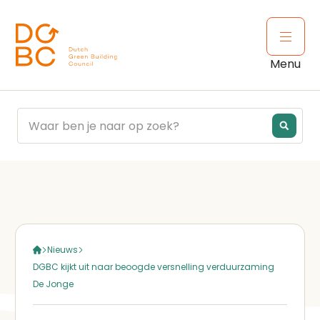
Ga naar inhoud
Open 
Menu
Nieuws
DGBC kijkt uit naar beoogde versnelling verduurzaming
De Jonge