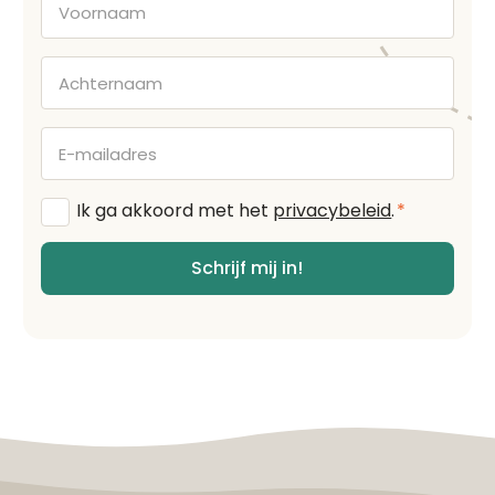
Achternaam
E-
mailadres
Algemene
Ik ga akkoord met het
privacybeleid
.
*
voorwaarden
*
Schrijf mij in!