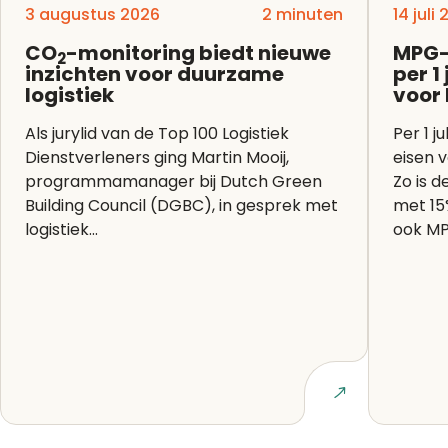
3 augustus 2026
2 minuten
14 juli
CO
-monitoring biedt nieuwe
MPG-
2
inzichten voor duurzame
per 1
logistiek
voor
Als jurylid van de Top 100 Logistiek
Per 1 j
Dienstverleners ging Martin Mooij,
eisen 
programmamanager bij Dutch Green
Zo is 
Building Council (DGBC), in gesprek met
met 15
logistiek...
ook MP
Lees artikel