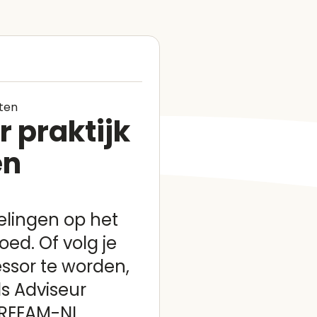
ten
 praktijk
en
elingen op het
ed. Of volg je
essor te worden,
ls Adviseur
BREEAM-NL