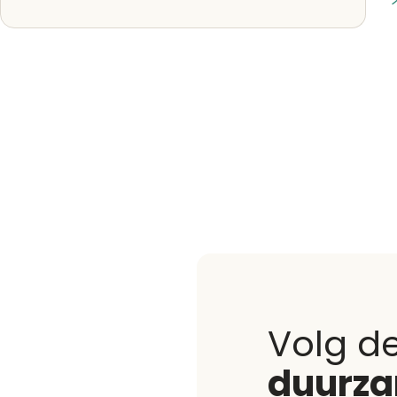
Volg d
duurz