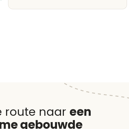
e route naar
een
ame gebouwde