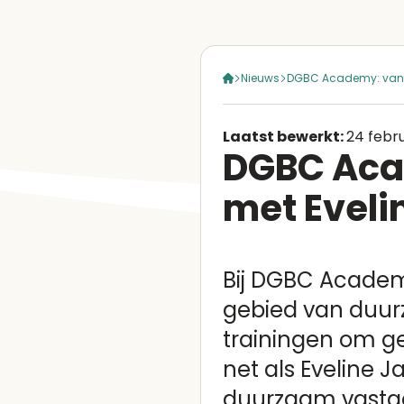
Nieuws
DGBC Academy: van k
Laatst bewerkt:
24 febr
DGBC Acad
met Evel
Bij DGBC Academy
gebied van duurz
trainingen om ge
net als Eveline 
duurzaam vastgo