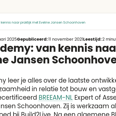
ennis naar praktijk met Eveline Jansen Schoonhoven
uari 2025
Gepubliceerd:
11 november 2021
Leestijd:
2 minu
emy: van kennis naar
ine Jansen Schoonhov
 leer je alles over de laatste ontwikk
aamheid in relatie tot bouw en vastgo
certificeerd
BREEAM-NL
Expert of Ass
Jansen Schoonhoven. Zij is werkzaam a
ed bij Build2Live. Na een algemene 