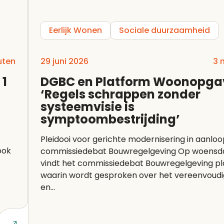
Eerlijk Wonen
Sociale duurzaamheid
uten
29 juni 2026
3 
 1
DGBC en Platform Woonopga
‘Regels schrappen zonder
systeemvisie is
symptoombestrijding’
Pleidooi voor gerichte modernisering in aanlo
ook
commissiedebat Bouwregelgeving Op woensdag 1 juli
vindt het commissiedebat Bouwregelgeving pl
waarin wordt gesproken over het vereenvoud
en...
Lees art