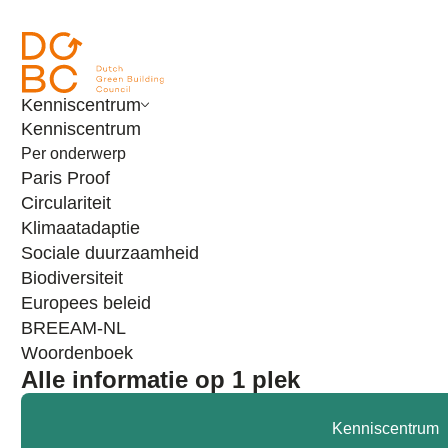
Ga naar inhoud
Kenniscentrum
Kenniscentrum
Per onderwerp
Paris Proof
Circulariteit
Klimaatadaptie
Sociale duurzaamheid
Biodiversiteit
Europees beleid
BREEAM-NL
Woordenboek
Alle informatie op 1 plek
Nieuws
Definitief groen licht voor EPBD IV
Kenniscentrum
Laatst bewerkt:
4 maart 2025