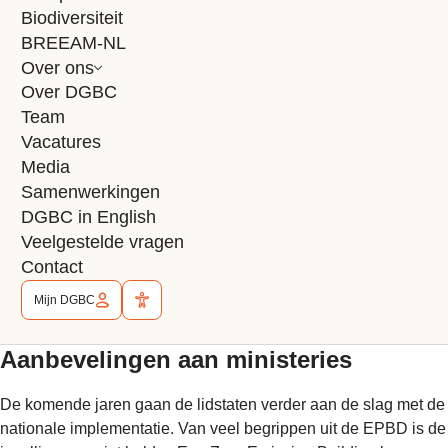
Biodiversiteit
Er komt een
Whole Life Carbon (WLC)
-berekening voor
BREEAM-NL
grote nieuwe gebouwen.
Over ons
Over DGBC
Er komen minimale eisen voor de hoeveelheid
Team
zonnepanelen op gebouwen, het aantal laadpalen en de
Vacatures
prestatie en keuring van installaties.
Media
Samenwerkingen
Materiaalgebonden energie
DGBC in English
Veelgestelde vragen
DGBC en de andere Europese Green Building Councils waren
Contact
nauw betrokken bij de totstandkoming van de herziening van
de EPBD. Zij hebben onder meer gepleit voor het meenemen
Mijn DGBC
van materiaalgebonden energie en de WLC-berekening.
Aanbevelingen aan ministeries
De komende jaren gaan de lidstaten verder aan de slag met de
nationale implementatie. Van veel begrippen uit de EPBD is de