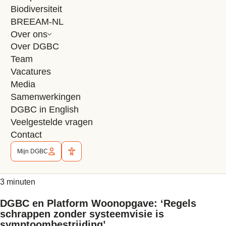
Biodiversiteit
BREEAM-NL
BREEAM-NL
14 juli 2026
Over ons
2 minuten
Over DGBC
MPG-systematiek gewijzigd per 1 juli 2026:
Team
wat betekent dit voor BREEAM-NL?
Vacatures
Media
Per 1 juli 2026 zijn de milieuprestatie-eisen voor gebouwen
Samenwerkingen
(MPG) aangepast. Zo is de norm voor kantoren
DGBC in English
met 15% aangescherpt en gelden er nu ook MPG-eisen...
Veelgestelde vragen
Lees artikel
Contact
Eerlijk Wonen
Mijn DGBC
Sociale duurzaamheid
29 juni 2026
3 minuten
DGBC en Platform Woonopgave: ‘Regels
schrappen zonder systeemvisie is
symptoombestrijding’