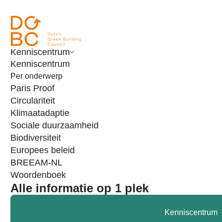
Ga naar inhoud
Kenniscentrum
Kenniscentrum
Per onderwerp
Paris Proof
Circulariteit
Klimaatadaptie
Sociale duurzaamheid
Biodiversiteit
Europees beleid
BREEAM-NL
Woordenboek
Alle informatie op 1 plek
Nieuws
Concreet keurmerk tegenover of naast lange
Kenniscentrum
termijndoelen