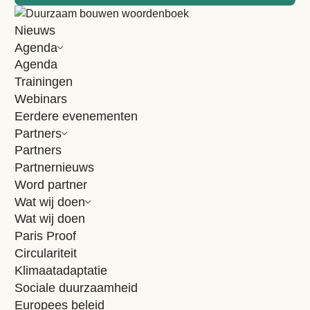
doelen, maar geen acties te definiëren.'
Lees het hele interview in
BREEAM-NL Magazine 2022
Nieuws
Agenda
Meer
Berichten
Agenda
Trainingen
Webinars
Alle artikelen
Eerdere evenementen
Partners
BREEAM-NL
Partners
3 augustus 2026
Partnernieuws
2 minuten
Word partner
Wat wij doen
CO
-monitoring biedt nieuwe inzichten voor
2
duurzame logistiek
Wat wij doen
Paris Proof
Als jurylid van de Top 100 Logistiek Dienstverleners ging
Circulariteit
Martin Mooij, programmamanager bij Dutch Green Building
Klimaatadaptatie
Council (DGBC), in gesprek met logistiek...
Sociale duurzaamheid
Lees artikel
Europees beleid