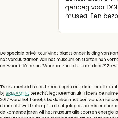
genoeg voor DGB
musea. Een bezoe
De speciale privé-tour vindt plaats onder leiding van Kare
het verduurzamen van het museum en starten hun verha
antwoordt Keeman: 'Waarom zou je het niet doen?' Ze wer
'Duurzaamheid is een breed begrip en je kunt er alle ka
bij
BREEAM-NL
terecht', legt Keeman uit. Tijdens de nulm
2017 werd het huwelijk beklonken met een viersterrencerti
daar echt wel trots op.' In de afgelopen jaren is er daar
de komende jaren wil het museum alle soorten energie ja