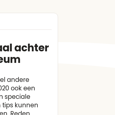
al achter
seum
el andere
020 ook een
en speciale
n tips kunnen
en. Reden