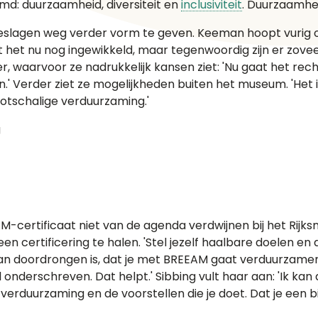
d: duurzaamheid, diversiteit en
inclusiviteit
. Duurzaamheid
geslagen weg verder vorm te geven. Keeman hoopt vurig
t het nu nog ingewikkeld, maar tegenwoordig zijn er zove
er, waarvoor ze nadrukkelijk kansen ziet: 'Nu gaat het r
' Verder ziet ze mogelijkheden buiten het museum. 'Het i
otschalige verduurzaming.'
-certificaat niet van de agenda verdwijnen bij het Rij
certificering te halen. 'Stel jezelf haalbare doelen en doe
rvan doordrongen is, dat je met BREEAM gaat verduurzamen
onderschreven. Dat helpt.' Sibbing vult haar aan: 'Ik kan d
rduurzaming en de voorstellen die je doet. Dat je een bij