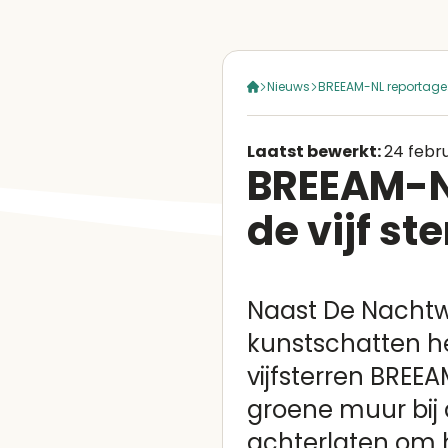
Nieuws
BREEAM-NL reportage:
Laatst bewerkt:
24 febr
BREEAM-NL
de vijf s
Naast De Nachtw
kunstschatten h
vijfsterren BREEA
groene muur bij 
achterlaten om 