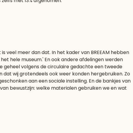
s zelfs met 13% afgenomen.
t is veel meer dan dat. In het kader van BREEAM hebben
het hele museum.' En ook andere afdelingen werden
ie geheel volgens de circulaire gedachte een tweede
n dat wij grotendeels ook weer konden hergebruiken. Zo
eschonken aan een sociale instelling. En de bankjes van
n van bewustzijn: welke materialen gebruiken we en wat