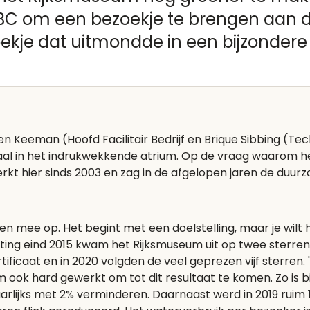
C om een bezoekje te brengen aan 
kje dat uitmondde in een bijzondere 
n Keeman (Hoofd Facilitair Bedrijf en Brique Sibbing (Tech
al in het indrukwekkende atrium. Op de vraag waarom h
kt hier sinds 2003 en zag in de afgelopen jaren de duur
nten mee op. Het begint met een doelstelling, maar je wi
eting eind 2015 kwam het Rijksmuseum uit op twee sterren,
ficaat en in 2020 volgden de veel geprezen vijf sterren. 
om ook hard gewerkt om tot dit resultaat te komen. Zo is 
arlijks met 2% verminderen. Daarnaast werd in 2019 ruim 