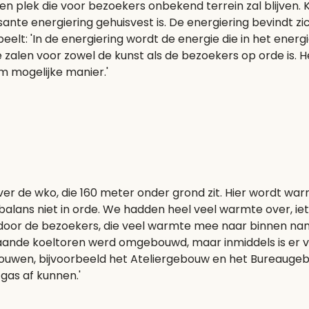
n plek die voor bezoekers onbekend terrein zal blijven. K
nte energiering gehuisvest is. De energiering bevindt zic
ol speelt: 'In de energiering wordt de energie die in het
alen voor zowel de kunst als de bezoekers op orde is. Het
 mogelijke manier.'
 over de wko, die 160 meter onder grond zit. Hier wordt 
ans niet in orde. We hadden heel veel warmte over, iets
 door de bezoekers, die veel warmte mee naar binnen na
estaande koeltoren werd omgebouwd, maar inmiddels is e
bouwen, bijvoorbeeld het Ateliergebouw en het Bureauge
as af kunnen.'