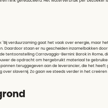
aren flink gereduceerd. Het waterverbruik per bezoeker i
: 'Bij verduurzaming gaat het vaak over energie, maar he
. Daardoor staan er nu gescheiden inzamelbakken door 
e tentoonstelling Carravaggio-Bernini: Barok in Rome, d
ouwer de opdracht om hergebruikt materiaal te gebruike
pannen teruggegeven aan de leverancier, die het heeft g
g over slavernij. Zo gaan we steeds verder in het creëre
grond