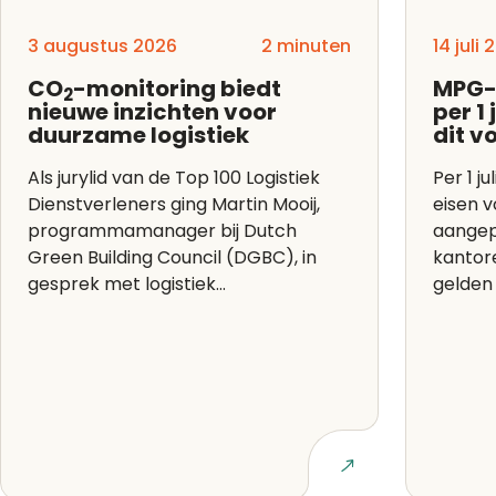
3 augustus 2026
2 minuten
14 juli
CO
-monitoring biedt
MPG-
2
nieuwe inzichten voor
per 1
duurzame logistiek
dit v
Als jurylid van de Top 100 Logistiek
Per 1 ju
Dienstverleners ging Martin Mooij,
eisen 
programmamanager bij Dutch
aangep
Green Building Council (DGBC), in
kantor
gesprek met logistiek...
gelden 
Lees artikel