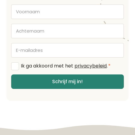
Voornaam
Achternaam
E-
mailadres
Algemene
Ik ga akkoord met het
privacybeleid
.
*
voorwaarden
*
Schrijf mij in!