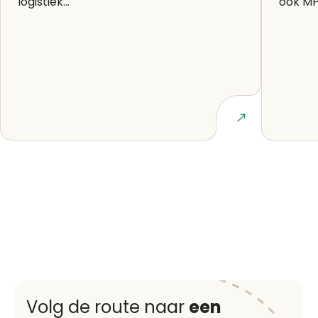
logistiek...
ook MP
Lees artikel
Volg de route naar
een