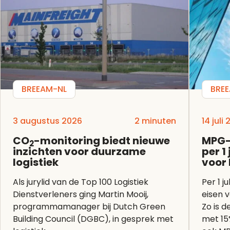
BREEAM-NL
BRE
3 augustus 2026
2 minuten
14 juli
CO
-monitoring biedt nieuwe
MPG-
2
inzichten voor duurzame
per 1
logistiek
voor
Als jurylid van de Top 100 Logistiek
Per 1 j
Dienstverleners ging Martin Mooij,
eisen 
programmamanager bij Dutch Green
Zo is 
Building Council (DGBC), in gesprek met
met 15