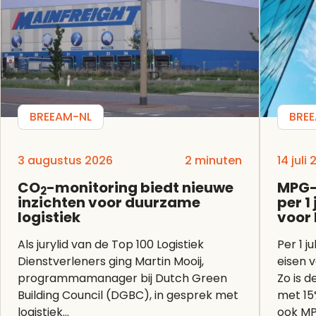
BREEAM-NL
BRE
3 augustus 2026
2 minuten
14 juli
CO
-monitoring biedt nieuwe
MPG-
2
inzichten voor duurzame
per 1
logistiek
voor
Als jurylid van de Top 100 Logistiek
Per 1 j
Dienstverleners ging Martin Mooij,
eisen 
programmamanager bij Dutch Green
Zo is 
Building Council (DGBC), in gesprek met
met 15
logistiek...
ook MP