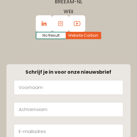
BREEAM-NL
WEii
No Result
Website Carbon
Schrijf je in voor onze nieuwsbrief
Naam
Achternaam
E-
mailadres