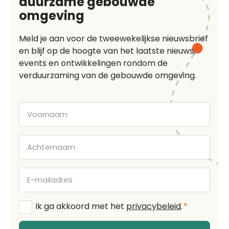
duurzame gebouwde
omgeving
Meld je aan voor de tweewekelijkse nieuwsbrief
en blijf op de hoogte van het laatste nieuws,
events en ontwikkelingen rondom de
verduurzaming van de gebouwde omgeving.
Voornaam
Achternaam
E-
mailadres
Algemene
Ik ga akkoord met het
privacybeleid
.
*
voorwaarden