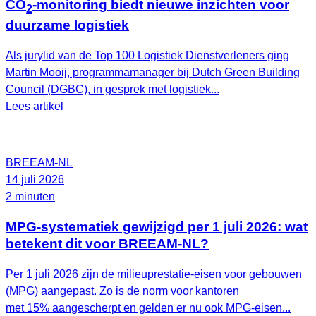
CO
-monitoring biedt nieuwe inzichten voor
2
duurzame logistiek
Als jurylid van de Top 100 Logistiek Dienstverleners ging
Martin Mooij, programmamanager bij Dutch Green Building
Council (DGBC), in gesprek met logistiek...
Lees artikel
BREEAM-NL
14 juli 2026
2 minuten
MPG-systematiek gewijzigd per 1 juli 2026: wat
betekent dit voor BREEAM-NL?
Per 1 juli 2026 zijn de milieuprestatie-eisen voor gebouwen
(MPG) aangepast. Zo is de norm voor kantoren
met 15% aangescherpt en gelden er nu ook MPG-eisen...