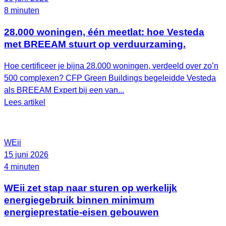
8 minuten
28.000 woningen, één meetlat: hoe Vesteda
met BREEAM stuurt op verduurzaming.
Hoe certificeer je bijna 28.000 woningen, verdeeld over zo’n
500 complexen? CFP Green Buildings begeleidde Vesteda
als BREEAM Expert bij een van...
Lees artikel
WEii
15 juni 2026
4 minuten
WEii zet stap naar sturen op werkelijk
energiegebruik binnen minimum
energieprestatie-eisen gebouwen