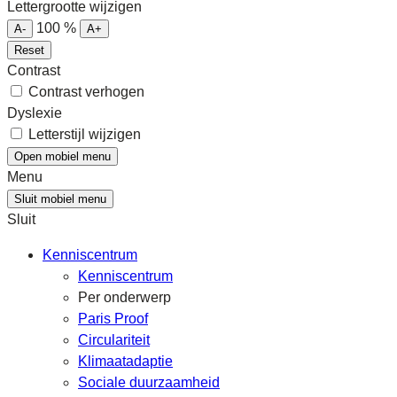
Lettergrootte wijzigen
100
%
A-
A+
Reset
Contrast
Contrast verhogen
Dyslexie
Letterstijl wijzigen
Open mobiel menu
Menu
Sluit mobiel menu
Sluit
Kenniscentrum
Kenniscentrum
Per onderwerp
Paris Proof
Circulariteit
Klimaatadaptie
Sociale duurzaamheid