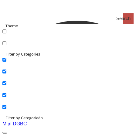
Search
Theme
search_catch
search_catch2
Filter by Categories
Actueel
Interviews
Kennisartikelen
Longreads
Partnernieuws
Filter by Categorieën
Mijn DGBC