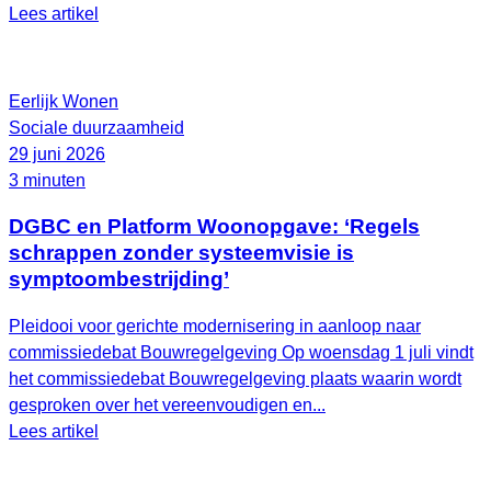
Lees artikel
Eerlijk Wonen
Sociale duurzaamheid
29 juni 2026
3 minuten
DGBC en Platform Woonopgave: ‘Regels
schrappen zonder systeemvisie is
symptoombestrijding’
Pleidooi voor gerichte modernisering in aanloop naar
commissiedebat Bouwregelgeving Op woensdag 1 juli vindt
het commissiedebat Bouwregelgeving plaats waarin wordt
gesproken over het vereenvoudigen en...
Lees artikel