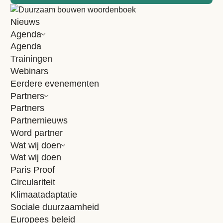
Alle artikelen
Nieuws
Agenda
Agenda
BREEAM-NL
Trainingen
3 augustus 2026
Webinars
2 minuten
Eerdere evenementen
CO
-monitoring biedt nieuwe inzichten voor
Partners
2
duurzame logistiek
Partners
Partnernieuws
Als jurylid van de Top 100 Logistiek Dienstverleners ging
Word partner
Martin Mooij, programmamanager bij Dutch Green Building
Wat wij doen
Council (DGBC), in gesprek met logistiek...
Wat wij doen
Lees artikel
Paris Proof
Circulariteit
BREEAM-NL
Klimaatadaptatie
14 juli 2026
2 minuten
Sociale duurzaamheid
Europees beleid