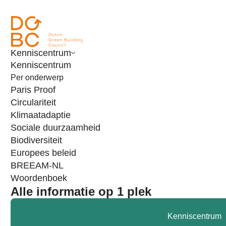
Ga naar inhoud
Kenniscentrum
Kenniscentrum
Per onderwerp
Paris Proof
Circulariteit
Klimaatadaptie
Sociale duurzaamheid
Biodiversiteit
Europees beleid
BREEAM-NL
Woordenboek
Alle informatie op 1 plek
Nieuws
Bekijk hoe BREEAM-NL is toegepast in
Kenniscentrum
Floating Office Rotterdam