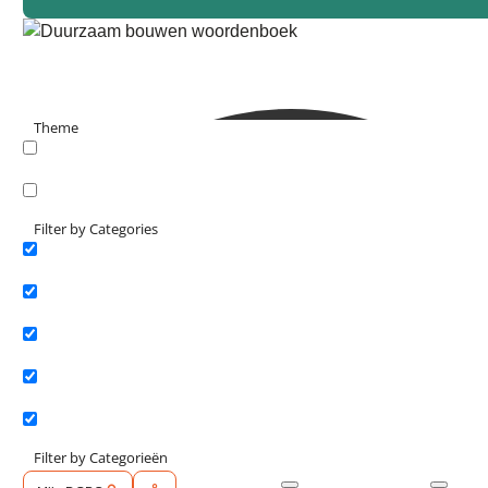
Laatst bewerkt:
24 februari 2025
Gepubliceerd:
12 oktober 2021
Leestijd:
1 minuut
Bekijk hoe BREEAM-NL is
toegepast in Floating Office
Theme
Rotterdam
search_catch
Het is duurzaam, energieleverend én het
drijft. Juist! Het nieuwe #Floating Office
search_catch2
Filter by Categories
Rotterdam (FOR). In dit innovatieve gebouw
huist het internationale Climate Center on
Actueel
Adaptation. Maar ook de ontwerpers en
Interviews
ontwikkelaars van het drijvende kantoor,
Powerhouse Company en RED Company,
Kennisartikelen
zijn ingetrokken.
Longreads
Partnernieuws
Filter by Categorieën
In deze video geven architecten Stefan Prins en Albert