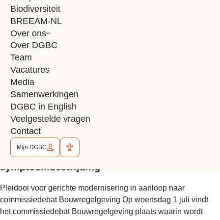
MPG-systematiek gewijzigd per 1 juli 2026:
Biodiversiteit
wat betekent dit voor BREEAM-NL?
BREEAM-NL
Over ons
Per 1 juli 2026 zijn de milieuprestatie-eisen voor gebouwen
Over DGBC
(MPG) aangepast. Zo is de norm voor kantoren
Team
met 15% aangescherpt en gelden er nu ook MPG-eisen...
Vacatures
Lees artikel
Media
Eerlijk Wonen
Samenwerkingen
Sociale duurzaamheid
DGBC in English
29 juni 2026
Veelgestelde vragen
3 minuten
Contact
DGBC en Platform Woonopgave: ‘Regels
Mijn DGBC
schrappen zonder systeemvisie is
symptoombestrijding’
Pleidooi voor gerichte modernisering in aanloop naar
commissiedebat Bouwregelgeving Op woensdag 1 juli vindt
het commissiedebat Bouwregelgeving plaats waarin wordt