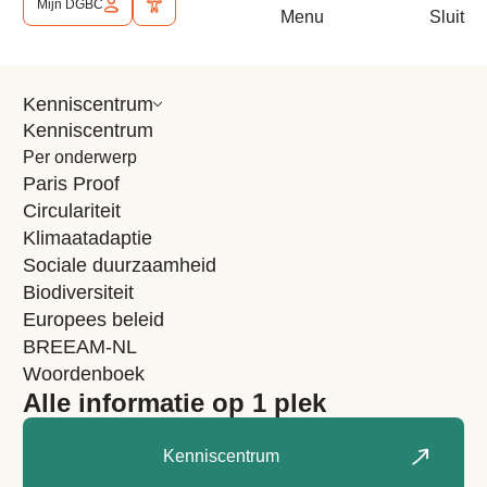
Richters een rondleiding langs de duurzame details, die
Mijn DGBC
Open mobiel menu
Sluit 
Menu
Sluit
hebben geleid tot een vijf sterren BREEAM
duurzaamheidscertificering.
Kenniscentrum
Kenniscentrum
Per onderwerp
Paris Proof
Circulariteit
Klimaatadaptie
Sociale duurzaamheid
Biodiversiteit
Europees beleid
BREEAM-NL
Woordenboek
De video is gemaakt in samenwerking met: Max van Laarhoven
Alle informatie op 1 plek
en Sky Lynx.
Kenniscentrum
Meer
Berichten