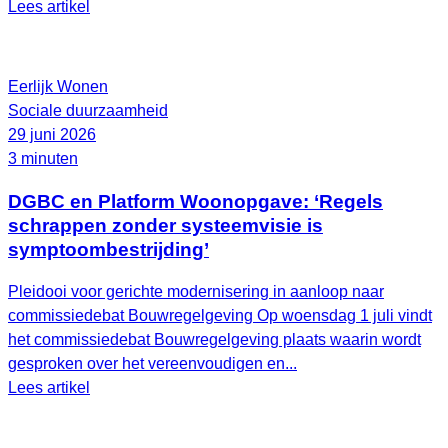
Lees artikel
Eerlijk Wonen
Sociale duurzaamheid
29 juni 2026
3 minuten
DGBC en Platform Woonopgave: ‘Regels
schrappen zonder systeemvisie is
symptoombestrijding’
Pleidooi voor gerichte modernisering in aanloop naar
commissiedebat Bouwregelgeving Op woensdag 1 juli vindt
het commissiedebat Bouwregelgeving plaats waarin wordt
gesproken over het vereenvoudigen en...
Lees artikel