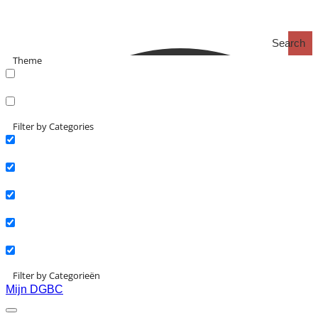
Search
Theme
search_catch
search_catch2
Filter by Categories
Actueel
Interviews
Kennisartikelen
Longreads
Partnernieuws
Filter by Categorieën
Mijn DGBC