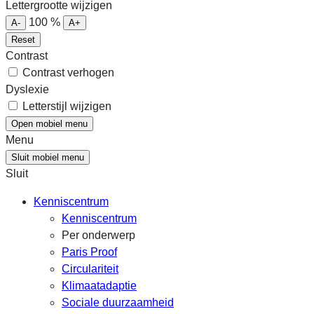
Lettergrootte wijzigen
100
%
A-
A+
Reset
Contrast
Contrast verhogen
Dyslexie
Letterstijl wijzigen
Open mobiel menu
Menu
Sluit mobiel menu
Sluit
Kenniscentrum
Kenniscentrum
Per onderwerp
Paris Proof
Circulariteit
Klimaatadaptie
Sociale duurzaamheid