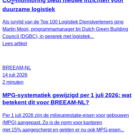
CO
-monitoring biedt nieuwe inzichten voor
2
duurzame logistiek
Als jurylid van de Top 100 Logistiek Dienstverleners ging
Martin Mooij, programmamanager bij Dutch Green Building
Council (DGBC), in gesprek met logistiek...
Lees artikel
BREEAM-NL
14 juli 2026
2 minuten
MPG-systematiek gewijzigd per 1 juli 2026: wat
betekent dit voor BREEAM-NL?
Per 1 juli 2026 zijn de milieuprestatie-eisen voor gebouwen
(MPG) aangepast. Zo is de norm voor kantoren
met 15% aangescherpt en gelden er nu ook MPG-eisen...