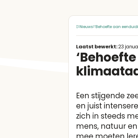
Nieuws
‘Behoefte aan eenduid
Laatst bewerkt:
23 janua
‘Behoefte
klimaata
Een stijgende ze
en juist intense
zich in steeds m
mens, natuur en 
mee moeten lere