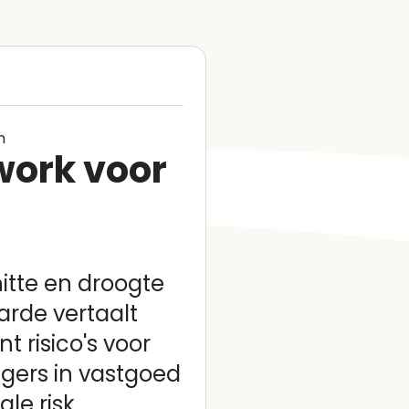
n
work voor
itte en droogte
arde vertaalt
 risico's voor
gers in vastgoed
le risk