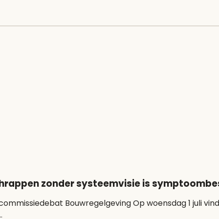
hrappen zonder systeemvisie is symptoombest
sdag 1 juli vindt het commissiedebat Bouwregelgeving plaats
.