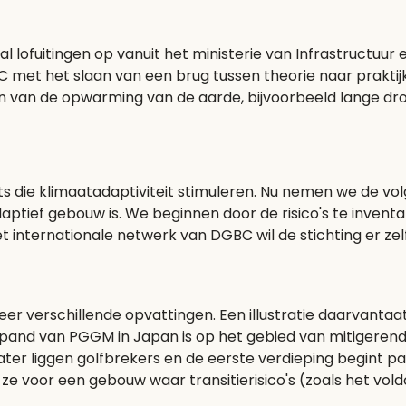
l lofuitingen op vanuit het ministerie van Infrastructuu
et het slaan van een brug tussen theorie naar praktijk.
gen van de opwarming van de aarde, bijvoorbeeld lange dr
s die klimaatadaptiviteit stimuleren. Nu nemen we de vol
ptief gebouw is. We beginnen door de risico's te inventar
t internationale netwerk van DGBC wil de stichting er zelf
r verschillende opvattingen. Een illustratie daarvantaat 
n pand van PGGM in Japan is op het gebied van mitigeren
ater liggen golfbrekers en de eerste verdieping begint pa
en ze voor een gebouw waar transitierisico's (zoals het vo