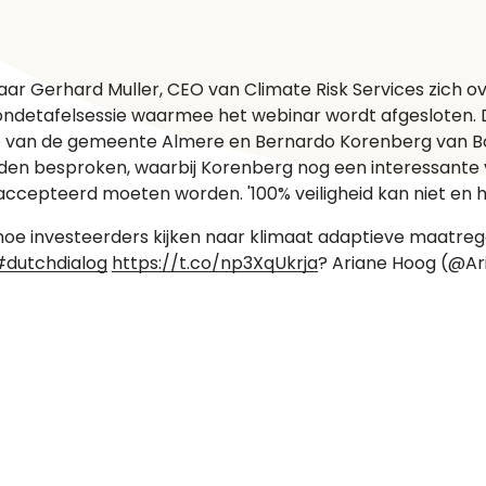
aar Gerhard Muller, CEO van Climate Risk Services zich ove
 rondetafelsessie waarmee het webinar wordt afgesloten
tie van de gemeente Almere en Bernardo Korenberg van B
 besproken, waarbij Korenberg nog een interessante vis
cepteerd moeten worden. '100% veiligheid kan niet en hoeft
oe investeerders kijken naar klimaat adaptieve maatregel
#dutchdialog
https://t.co/np3XqUkrja
? Ariane Hoog (@Ar