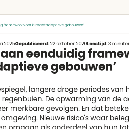
ig framework voor klimaatadaptieve gebouwen’
ri 2025
Gepubliceerd:
22 oktober 2020
Leestijd:
3 minute
 aan eenduidig frame
daptieve gebouwen’
espiegel, langere droge periodes van h
re regenbuien. De opwarming van de a
eer merkbare gevolgen. En dat betekent
omgeving. Nieuwe risico's waar beleg
n omgaan als onderdeel van hun tota