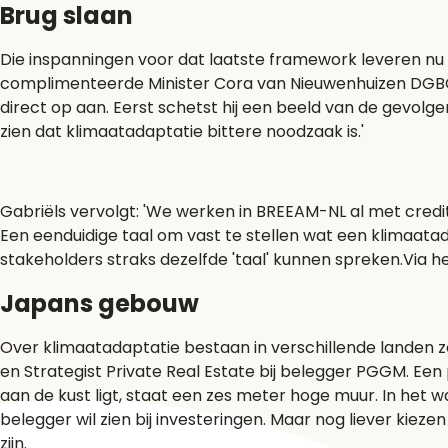
Brug slaan
Die inspanningen voor dat laatste framework leveren nu a
complimenteerde Minister Cora van Nieuwenhuizen DGBC m
direct op aan. Eerst schetst hij een beeld van de gevol
zien dat
klimaatadaptatie
bittere noodzaak is.'
Gabriëls vervolgt: 'We werken in BREEAM-NL al met credit
Een eenduidige taal om vast te stellen wat een klimaatada
stakeholders straks dezelfde 'taal' kunnen spreken.Via he
Japans gebouw
Over klimaatadaptatie bestaan in verschillende landen zee
en Strategist Private Real Estate bij belegger PGGM. Ee
aan de kust ligt, staat een zes meter hoge muur. In het w
belegger wil zien bij investeringen. Maar nog liever kiez
zijn.