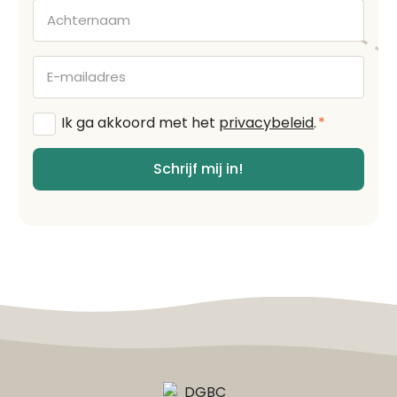
Achternaam
E-
mailadres
Algemene
Ik ga akkoord met het
privacybeleid
.
*
voorwaarden
*
Schrijf mij in!