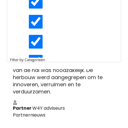
5 sterren BREEAM voor
herbouwde fabriek van
Actueel
Soest BV
Interviews
In december 2018 werd Van Soest BV uit
Kesteren, wereldspeler in
diepvrieschampignons, geteisterd door
Kennisartikelen
een grote bedrijfsbrand waarbij de
Filter by Categorieën
fabriekshal werd getroffen. Herbouw
van de hal was noodzakelijk. De
Longreads
herbouw werd aangegrepen om te
innoveren, verruimen en te
verduurzamen.
Partnernieuws
Partner
W4Y adviseurs
Partnernieuws