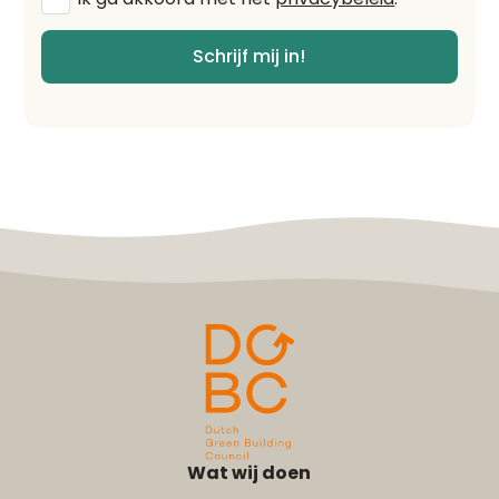
voorwaarden
*
Schrijf mij in!
Wat wij doen