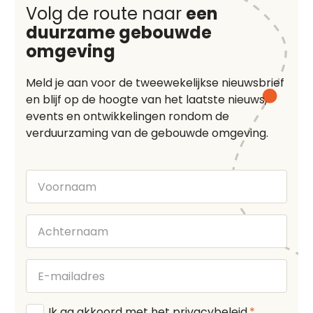
Volg de route naar
een
duurzame gebouwde
omgeving
Meld je aan voor de tweewekelijkse nieuwsbrief
en blijf op de hoogte van het laatste nieuws,
events en ontwikkelingen rondom de
verduurzaming van de gebouwde omgeving.
Voornaam
Achternaam
E-
mailadres
Algemene
Ik ga akkoord met het
privacybeleid
.
*