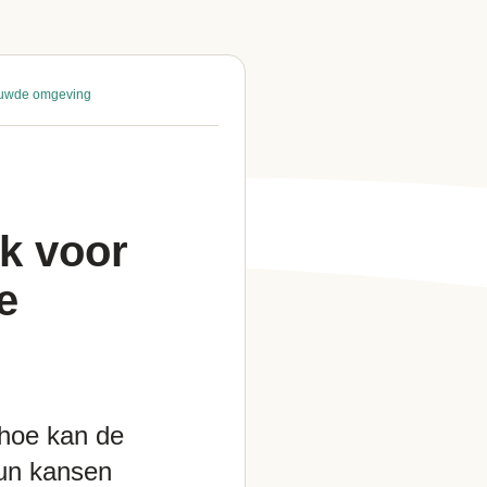
bouwde omgeving
k voor
e
hoe kan de
un kansen