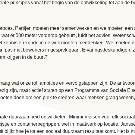
ociale principes vanaf het begin van de ontwikkeling tot aan de 
 proces. Partijen moeten meer samenwerken en we moeten een an
en wat er 500 meter verderop gebeurt', luidt het advies. Weten
 met kennis en kunde in de wijk moeten meedenken. We moeten n
dan pas met bewoners in gesprek gaan. Ervaringsdeskundigen, 
em krijgen in de buurt?'
 vraag wat onze rol, ambities en vervolgstappen zijn. De antwoor
zig zijn, maar actief sturen op een Programma van Sociale Eise
moeten doen om een plek te creëren waar mensen graag wonen,
ociale duurzaamheid ontwikkelen. Minimumeisen voor elk sociaa
ijstje en containerbegrippen, wel in maatwerk op locatie. Janss
 blijkt hoe je tot een sociaal duurzaam resultaat komt. Het is m