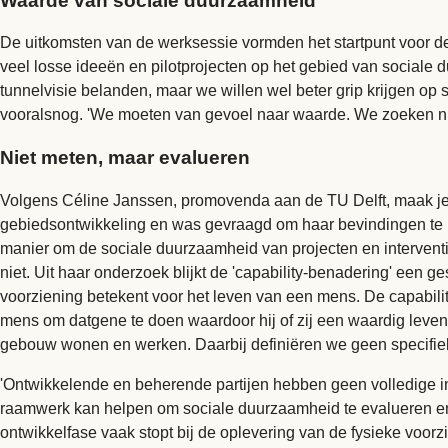
Waarde van sociale duurzaamheid
De uitkomsten van de werksessie vormden het startpunt voor de b
veel losse ideeën en pilotprojecten op het gebied van sociale d
tunnelvisie belanden, maar we willen wel beter grip krijgen o
vooralsnog. 'We moeten van gevoel naar waarde. We zoeken ni
Niet meten, maar evalueren
Volgens Céline Janssen, promovenda aan de TU Delft, maak je d
gebiedsontwikkeling en was gevraagd om haar bevindingen te pres
manier om de sociale duurzaamheid van projecten en interventies
niet. Uit haar onderzoek blijkt de 'capability-benadering' een 
voorziening betekent voor het leven van een mens. De capabilit
mens om datgene te doen waardoor hij of zij een waardig leven
gebouw wonen en werken. Daarbij definiëren we geen specifieke
'Ontwikkelende en beherende partijen hebben geen volledige i
raamwerk kan helpen om sociale duurzaamheid te evalueren en o
ontwikkelfase vaak stopt bij de oplevering van de fysieke voor