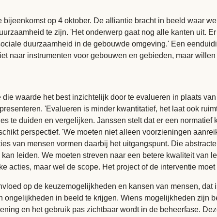
ijeenkomst op 4 oktober. De alliantie bracht in beeld waar we n
uurzaamheid te zijn. 'Het onderwerp gaat nog alle kanten uit. E
p sociale duurzaamheid in de gebouwde omgeving.' Een eenduidi
et naar instrumenten voor gebouwen en gebieden, maar willen
ie waarde het best inzichtelijk door te evalueren in plaats va
enteren. 'Evalueren is minder kwantitatief, het laat ook ruimte
 te duiden en vergelijken. Janssen stelt dat er een normatief k
geschikt perspectief. 'We moeten niet alleen voorzieningen aanre
ies van mensen vormen daarbij het uitgangspunt. Die abstracte 
 kan leiden. We moeten streven naar een betere kwaliteit van l
 acties, maar wel de scope. Het project of de interventie moe
nvloed op de keuzemogelijkheden en kansen van mensen, dat is
ngelijkheden in beeld te krijgen. Wiens mogelijkheden zijn bep
ziening en het gebruik pas zichtbaar wordt in de beheerfase. De