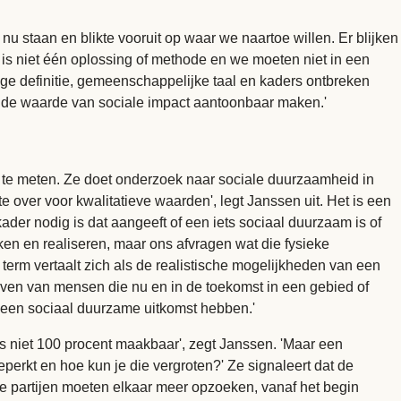
u staan en blikte vooruit op waar we naartoe willen. Er blijken
r is niet één oplossing of methode en we moeten niet in een
ge definitie, gemeenschappelijke taal en kaders ontbreken
 de waarde van sociale impact aantoonbaar maken.'
n te meten. Ze doet onderzoek naar sociale duurzaamheid in
 over voor kwalitatieve waarden', legt Janssen uit. Het is een
ader nodig is dat aangeeft of een iets sociaal duurzaam is of
iken en realiseren, maar ons afvragen wat die fysieke
term vertaalt zich als de realistische mogelijkheden van een
even van mensen die nu en in de toekomst in een gebied of
t een sociaal duurzame uitkomst hebben.'
 niet 100 procent maakbaar', zegt Janssen. 'Maar een
erkt en hoe kun je die vergroten?' Ze signaleert dat de
ze partijen moeten elkaar meer opzoeken, vanaf het begin