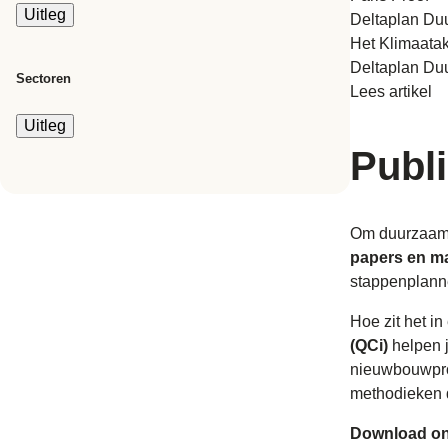
Uitleg
Deltaplan Du
Het Klimaata
Deltaplan Duu
Sectoren
Lees artikel
Uitleg
Publi
Om duurzaamh
papers en m
stappenplanne
Hoe zit het in
(QCi)
helpen j
nieuwbouwproj
methodieken d
Download onz