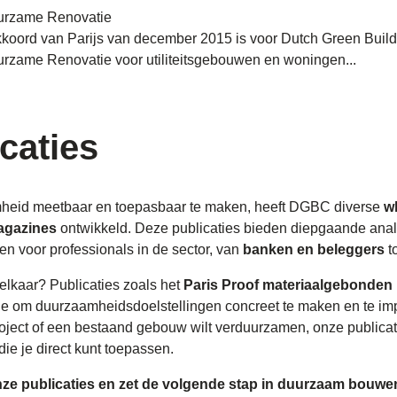
urzame Renovatie
kkoord van Parijs van december 2015 is voor Dutch Green Buil
rzame Renovatie voor utiliteitsgebouwen en woningen...
caties
eid meetbaar en toepasbaar te maken, heeft DGBC diverse
w
agazines
ontwikkeld. Deze publicaties bieden diepgaande analys
n voor professionals in de sector, van
banken en beleggers
t
 elkaar? Publicaties zoals het
Paris Proof materiaalgebonden 
e om duurzaamheidsdoelstellingen concreet te maken en te imp
ect of een bestaand gebouw wilt verduurzamen, onze publicati
ie je direct kunt toepassen.
e publicaties en zet de volgende stap in duurzaam bouwe