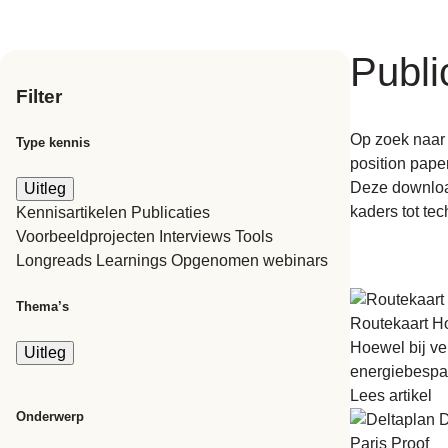
Publi
Filter
Op zoek naar 
Type kennis
position pape
Deze download
Uitleg
kaders tot te
Kennisartikelen
Publicaties
Voorbeeldprojecten
Interviews
Tools
Longreads
Learnings
Opgenomen webinars
Thema’s
Routekaart H
Hoewel bij ve
Uitleg
energiebespar
Lees artikel
Onderwerp
Paris Proof