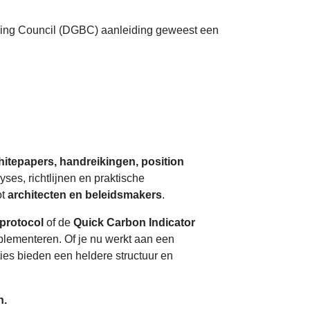
ding Council (DGBC) aanleiding geweest een
hitepapers, handreikingen, position
es, richtlijnen en praktische
ot
architecten en beleidsmakers
.
protocol
of de
Quick Carbon Indicator
lementeren. Of je nu werkt aan een
es bieden een heldere structuur en
n.